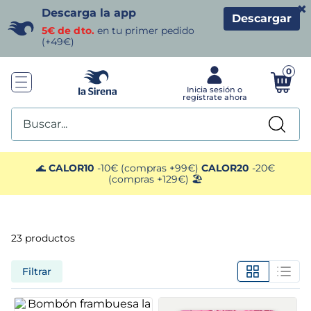
×
Descarga la app
Descargar
5€ de dto.
en tu primer pedido
(+49€)
0
Buscar...
TÉRMINOS MÁS BUSCADOS
🌊
CALOR10
-10€ (compras +99€)
CALOR20
-20€
(compras +129€) 🏖️
1
.
helados sirena
2
.
gambas
23
productos
3
.
patatas
Filtrar
4
.
gamba