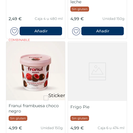
leche
Sin gluten
2,49 €
4,99 €
Caja 4 u 480 ml
Unidad 150g
Añadir
Añadir
COMBINABLE
Franui frambuesa choco
Frigo Pie
negro
Sin gluten
Sin gluten
4,99 €
4,99 €
Unidad 150g
Caja 6 u 474 ml