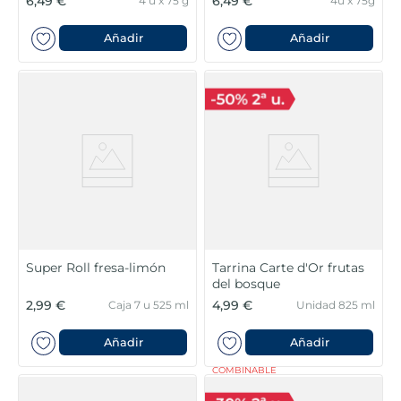
6,49 €
6,49 €
4 u x 75 g
4u x 75g
Añadir
Añadir
Super Roll fresa-limón
Tarrina Carte d'Or frutas
del bosque
2,99 €
4,99 €
Caja 7 u 525 ml
Unidad 825 ml
Añadir
Añadir
COMBINABLE