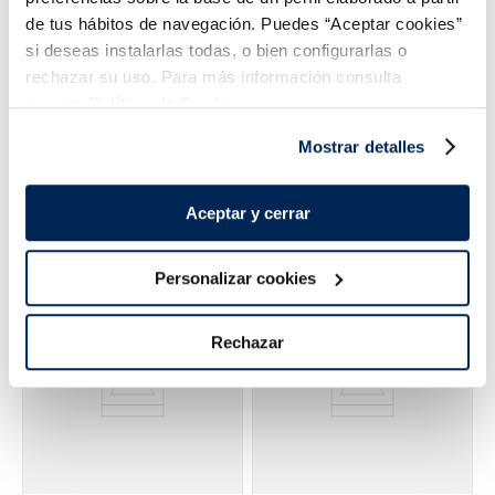
de tus hábitos de navegación. Puedes “Aceptar cookies”
si deseas instalarlas todas, o bien configurarlas o
rechazar su uso. Para más información consulta
nuestra
Política de Cookies.
Minicups Häagen-Dazs
Polo Sorbete Daikiri
Fruit collection
Summer
Mostrar detalles
Sin gluten
7,49 €
2,99 €
Pack 4u 380 ml
Caja 6u x 70 ml
Aceptar y cerrar
Añadir
Añadir
COMBINABLE
Personalizar cookies
Rechazar