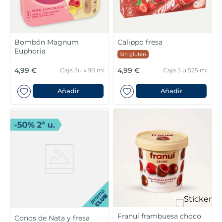
Bombón Magnum
Calippo fresa
Euphoria
Sin gluten
4,99 €
4,99 €
Caja 3u x 90 ml
Caja 5 u 525 ml
Añadir
Añadir
Franui frambuesa choco
Conos de Nata y fresa