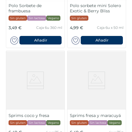
Polo Sorbete de
Polo sorbete mini Solero
frambuesa
Exotic & Berry Bliss
Sin gluten
Sin lactosa
Vegano
Sin gluten
3,49 €
4,99 €
Caja 6u 360 ml
Caja 6u x 50 ml
Añadir
Añadir
Sprims coco y fresa
Sprims fresa y maracuyá
Sin gluten
Sin lactosa
Vegano
Sin gluten
Sin lactosa
Vegano