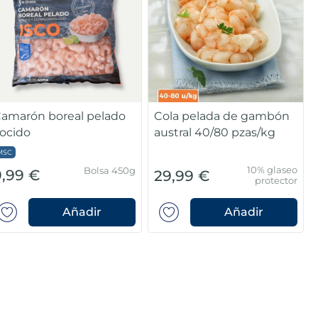
amarón boreal pelado
Cola pelada de gambón
ocido
austral 40/80 pzas/kg
MSC
10% glaseo
Bolsa 450g
9,99 €
29,99 €
protector
Añadir
Añadir