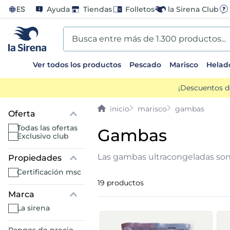
ES
Ayuda
Tiendas
Folletos
la Sirena Club
Busca entre más de 1.300 productos...
Ver todos los productos
Pescado
Marisco
Helad
TÉRMINOS MÁS BUSCADOS
¡Descuentos d
1
.
helados sirena
marisco
gambas
Oferta
2
.
gambas
todas las ofertas
gambas
exclusivo club
3
.
patatas
Las gambas ultracongeladas son 
certificación msc
4
.
gamba
19
productos
Marca
5
.
verduras
la sirena
6
.
croquetas
Rangos de precio