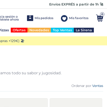
Envíos EXPRÉS a partir de 1h 🚀
0
Mis pedidos
Mis favoritos
izzas
Ofertas
Novedades
Top Ventas
La Sirena
ras +129€) 🏖️
vamos todo su sabor y jugosidad.
Ordenar por
Ventas