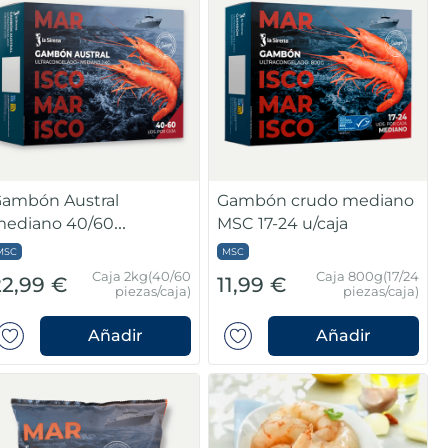
ambón Austral
Gambón crudo mediano
ediano 40/60
MSC 17-24 u/caja
iezas/caja
MSC
MSC
Caja 2kg(40/60
Caja 800g(17/24
22,99 €
11,99 €
piezas/caja)
piezas/caja)
Añadir
Añadir