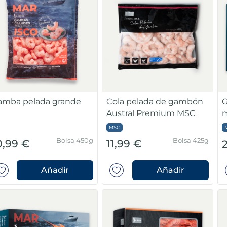
amba pelada grande
Cola pelada de gambón
G
Austral Premium MSC
m
p
MSC
Bolsa 450g
Bolsa 425g
0,99 €
11,99 €
Añadir
Añadir