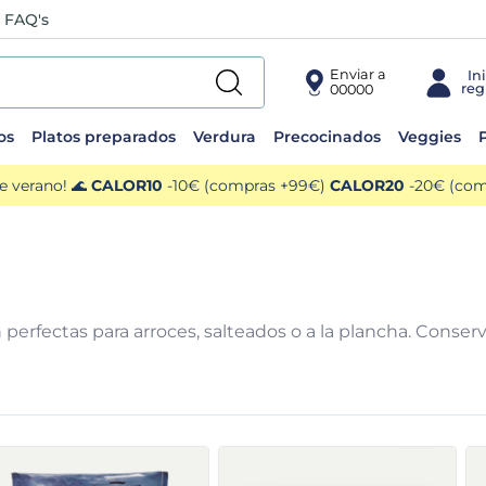
FAQ's
Enviar a
00000
os
Platos preparados
Verdura
Precocinados
Veggies
P
e verano! 🌊
CALOR10
-10€ (compras +99€)
CALOR20
-20€ (comp
perfectas para arroces, salteados o a la plancha. Conser