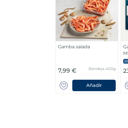
Gamba salada
G
MS
M
Bandeja 400g
7,99 €
2
Añadir