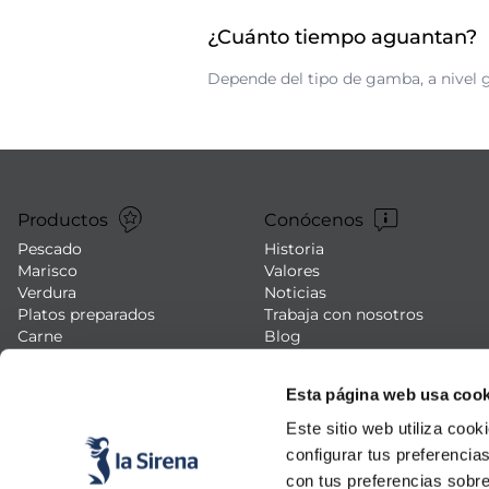
¿Cuánto tiempo aguantan?
Depende del tipo de gamba, a nivel 
Productos
Conócenos
Pescado
Historia
Marisco
Valores
Verdura
Noticias
Platos preparados
Trabaja con nosotros
Carne
Blog
Helados y postres
Eventos
FAQs (preguntas frecuentes)
Esta página web usa cook
Este sitio web utiliza cook
configurar tus preferencia
con tus preferencias sobre