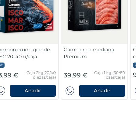
ambón crudo grande
Gamba roja mediana
C
C 20-40 u/caja
Premium
c
SC
Caja 2kg(20/40
Caja 1 kg (60/80
3,99 €
39,99 €
piezas/caja)
pzas/caja)
Añadir
Añadir