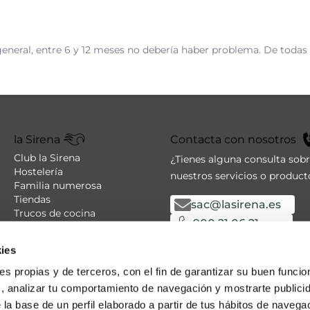
general, entre 6 y 12 meses no debería haber problema. De todas
la Sirena
Contacta con nosotros
Club la Sirena
¿Tienes alguna consulta sob
Hostelería
nuestros servicios o product
Familia numerosa
Tiendas
sac@lasirena.es
Trucos de cocina
900 21 06 21
Recetas
Promociones - Bases legales
De lunes a sábado de 9:00 a 
ies
Aviso legal
Política de privacidad
Algunas tiendas abiertas el
ies propias y de terceros, con el fin de garantizar su buen funci
Condiciones de compra
s, analizar tu comportamiento de navegación y mostrarte publici
Política de cookies
 la base de un perfil elaborado a partir de tus hábitos de naveg