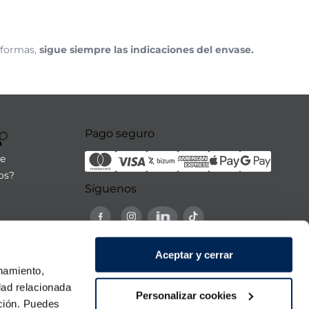
 formas,
sigue siempre las indicaciones del envase.
Pago seguro
re
os?
Síguenos
21:00h
Aceptar y cerrar
 domingo
onamiento,
dad relacionada
Personalizar cookies
ación. Puedes