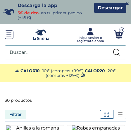
×
Descarga la app
Descargar
5€ de dto.
en tu primer pedido
(+49€)
0
Buscar...
TÉRMINOS MÁS BUSCADOS
🌊
CALOR10
-10€ (compras +99€)
CALOR20
-20€
(compras +129€) 🏖️
1
.
helados sirena
2
.
gambas
30
productos
3
.
patatas
Filtrar
4
.
gamba