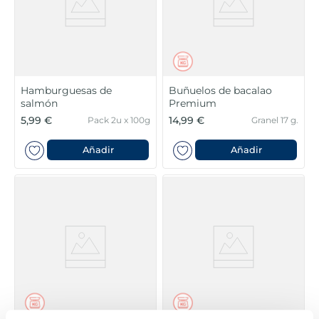
Hamburguesas de
Buñuelos de bacalao
salmón
Premium
5,99 €
14,99 €
Pack 2u x 100g
Granel 17 g.
Añadir
Añadir