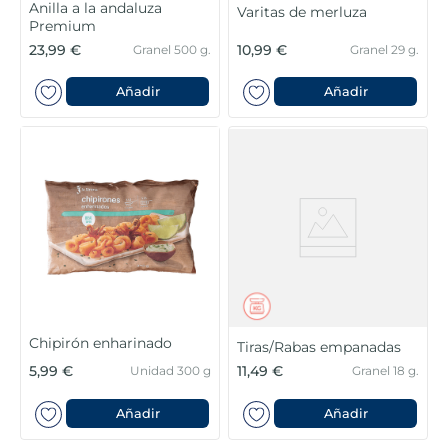
Anilla a la andaluza
Varitas de merluza
Premium
23,99 €
10,99 €
Granel 500 g.
Granel 29 g.
Añadir
Añadir
Chipirón enharinado
Tiras/Rabas empanadas
5,99 €
11,49 €
Unidad 300 g
Granel 18 g.
Añadir
Añadir