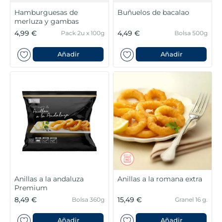
Hamburguesas de
Buñuelos de bacalao
merluza y gambas
4,99 €
4,49 €
Pack 2u x 100g
Bolsa 500g
Añadir
Añadir
Anillas a la andaluza
Anillas a la romana extra
Premium
8,49 €
15,49 €
Bolsa 360g
Granel 16 g.
Añadir
Añadir