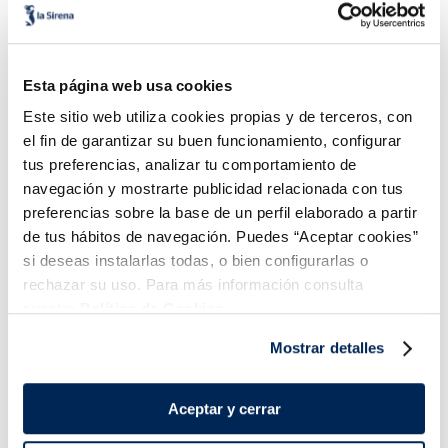
Figuritas de merluza
Rabas a la andaluza
Basic
Premium
7,99 €
11,99 €
Granel
Granel 17 g.
Esta página web usa cookies
Añadir
Añadir
Este sitio web utiliza cookies propias y de terceros, con
el fin de garantizar su buen funcionamiento, configurar
tus preferencias, analizar tu comportamiento de
navegación y mostrarte publicidad relacionada con tus
preferencias sobre la base de un perfil elaborado a partir
de tus hábitos de navegación. Puedes “Aceptar cookies”
si deseas instalarlas todas, o bien configurarlas o
rechazar su uso. Para más información consulta
nuestra
Política de Cookies.
Mostrar detalles
Medallón de merluza
Tortitas de bacalao
rebozado
9,99 €
4,99 €
Granel 70 g.
Bolsa 500 g
Aceptar y cerrar
Añadir
Añadir