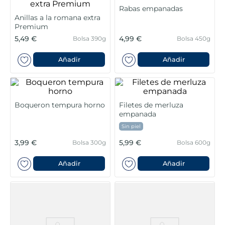
Rabas empanadas
5
.
verduras
Anillas a la romana extra
Premium
5,49 €
4,99 €
Bolsa 390g
Bolsa 450g
6
.
croquetas
Añadir
Añadir
7
.
canelones
8
.
gambon
Boqueron tempura horno
Filetes de merluza
empanada
9
.
listísimos
Sin piel
10
.
pollo
3,99 €
5,99 €
Bolsa 300g
Bolsa 600g
Añadir
Añadir