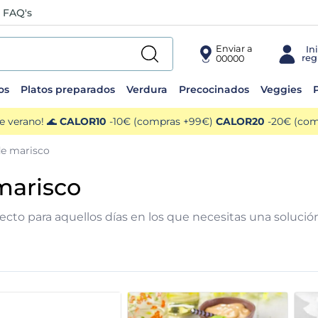
FAQ's
Enviar a
00000
os
Platos preparados
Verdura
Precocinados
Veggies
P
e verano! 🌊
CALOR10
-10€ (compras +99€)
CALOR20
-20€ (comp
de marisco
marisco
to para aquellos días en los que necesitas una solución 