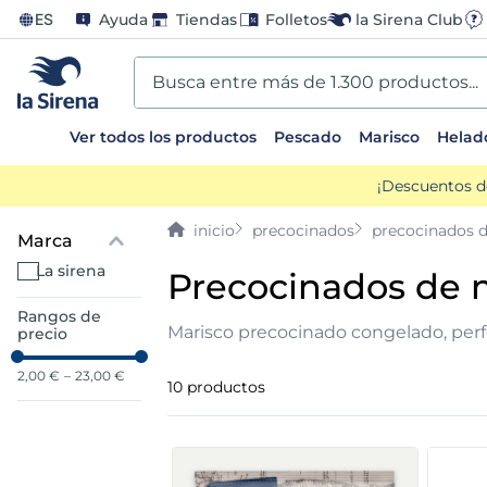
ES
Ayuda
Tiendas
Folletos
la Sirena Club
Busca entre más de 1.300 productos...
Ver todos los productos
Pescado
Marisco
Helad
TÉRMINOS MÁS BUSCADOS
¡Descuentos d
1
.
helados sirena
precocinados
precocinados 
Marca
2
.
gambas
la sirena
precocinados de 
Rangos de
3
.
patatas
Marisco precocinado congelado, perfec
precio
4
.
gamba
2,00 €
–
23,00 €
10
productos
5
.
verduras
6
.
croquetas