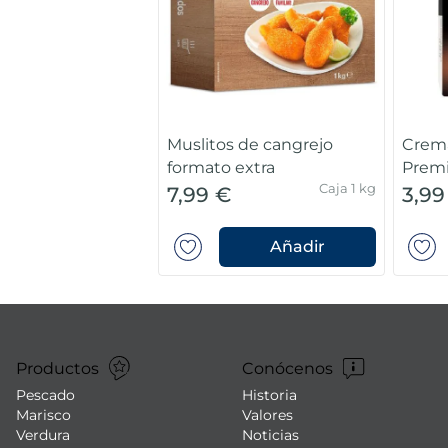
Muslitos de cangrejo
Crem
formato extra
Prem
Caja 1 kg
7,99 €
3,99
Añadir
Productos
Conócenos
Pescado
Historia
Marisco
Valores
Verdura
Noticias