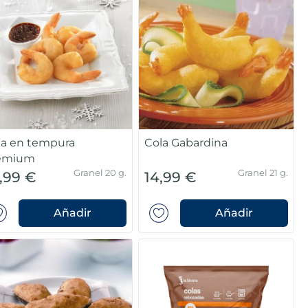
la en tempura
Cola Gabardina
emium
Granel 20 g.
Granel 21 g.
,99 €
14,99 €
Añadir
Añadir