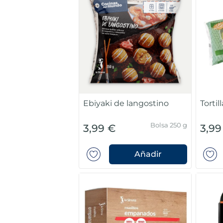
7
.
canelones
8
.
gambon
9
.
sushi
10
.
listísimos
Ebiyaki de langostino
Torti
Bolsa 250 g
3,99 €
3,99
Añadir