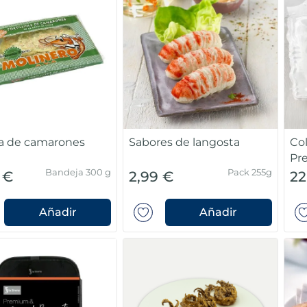
lla de camarones
Sabores de langosta
Co
Pr
Bandeja 300 g
Pack 255g
 €
2,99 €
22
Añadir
Añadir