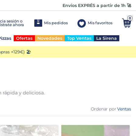
Envíos EXPRÉS a partir de 1h 🚀
0
Mis pedidos
Mis favoritos
izzas
Ofertas
Novedades
Top Ventas
La Sirena
ras +129€) 🏖️
rápida y deliciosa.
Ordenar por
Ventas