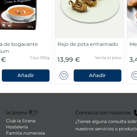
a de bogavante
Rejo de pota enharinado
Mej
ium
Caja 250g
Venta al peso
 €
13,99 €
3,
Añadir
Añadir
la Sirena
Contacta con nosotros
Club la Sirena
¿Tienes alguna consulta sob
Hostelería
nuestros servicios o product
Familia numerosa