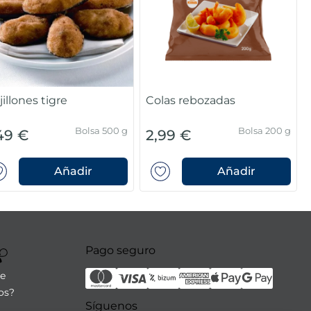
illones tigre
Colas rebozadas
Bolsa 500 g
Bolsa 200 g
49 €
2,99 €
Añadir
Añadir
Pago seguro
re
os?
Síguenos