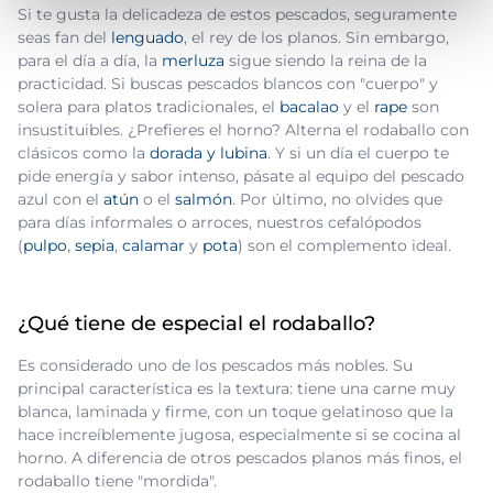
Si te gusta la delicadeza de estos pescados, seguramente
seas fan del
lenguado
, el rey de los planos. Sin embargo,
para el día a día, la
merluza
sigue siendo la reina de la
practicidad. Si buscas pescados blancos con "cuerpo" y
solera para platos tradicionales, el
bacalao
y el
rape
son
insustituibles. ¿Prefieres el horno? Alterna el rodaballo con
clásicos como la
dorada y lubina
. Y si un día el cuerpo te
pide energía y sabor intenso, pásate al equipo del pescado
azul con el
atún
o el
salmón
. Por último, no olvides que
para días informales o arroces, nuestros cefalópodos
(
pulpo
,
sepia
,
calamar
y
pota
) son el complemento ideal.
¿Qué tiene de especial el rodaballo?
Es considerado uno de los pescados más nobles. Su
principal característica es la textura: tiene una carne muy
blanca, laminada y firme, con un toque gelatinoso que la
hace increíblemente jugosa, especialmente si se cocina al
horno. A diferencia de otros pescados planos más finos, el
rodaballo tiene "mordida".