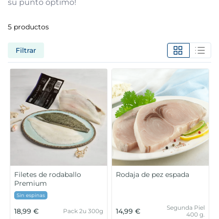
su punto óptimo!
5
.
verduras
5
productos
6
.
croquetas
Filtrar
7
.
canelones
8
.
gambon
9
.
listísimos
10
.
pollo
Filetes de rodaballo
Rodaja de pez espada
Premium
Sin espinas
Segunda Piel
18,99 €
14,99 €
Pack 2u 300g
400 g.