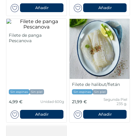
Añadir
Añadir
Filete de panga
Pescanova
Filete de halibut/fletán
Sin espinas
Sin piel
Sin espinas
Sin piel
Segunda Piel
4,99 €
21,99 €
Unidad 600g
235 g.
Añadir
Añadir