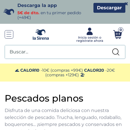
×
Descarga la app
Descargar
5€ de dto.
en tu primer pedido
(+49€)
0
Buscar...
TÉRMINOS MÁS BUSCADOS
🌊
CALOR10
-10€ (compras +99€)
CALOR20
-20€
(compras +129€) 🏖️
1
.
helados sirena
pescados planos
2
.
gambas
Disfruta de una comida deliciosa con nuestra
3
.
patatas
selección de pescado. Trucha, lenguado, rodaballo,
boquerones... ¡siempre pescados y conservados en
4
.
gamba