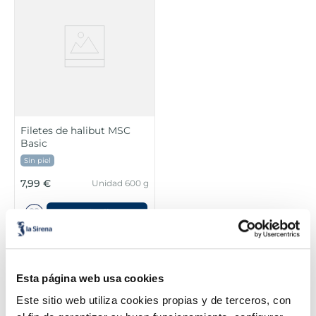
Filetes de halibut MSC
Basic
Sin piel
7,99 €
Unidad 600 g
Añadir
Otros pescados planos: rodaballo, fletán
Esta página web usa cookies
y corvina y otros más para salir de la
rutina
Este sitio web utiliza cookies propias y de terceros, con