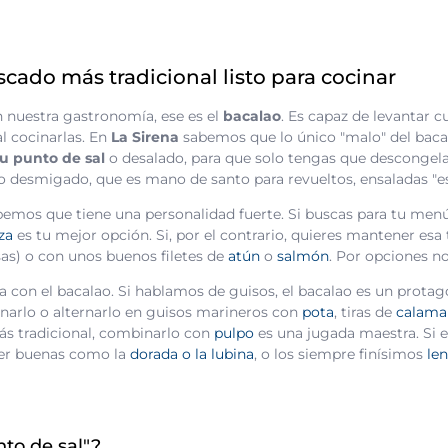
cado más tradicional listo para cocinar
n nuestra gastronomía, ese es el
bacalao
. Es capaz de levantar c
l cocinarlas. En
La Sirena
sabemos que lo único "malo" del bacala
u punto de sal
o desalado, para que solo tengas que descongelar
ao desmigado, que es mano de santo para revueltos, ensaladas "esq
abemos que tiene una personalidad fuerte. Si buscas para tu men
za
es tu mejor opción. Si, por el contrario, quieres mantener esa 
sas) o con unos buenos filetes de
atún
o
salmón
. Por opciones no
a con el bacalao. Si hablamos de guisos, el bacalao es un protag
inarlo o alternarlo en guisos marineros con
pota
, tiras de
calama
ás tradicional, combinarlo con
pulpo
es una jugada maestra. Si e
per buenas como la
dorada o la lubina
, o los siempre finísimos
le
nto de sal"?