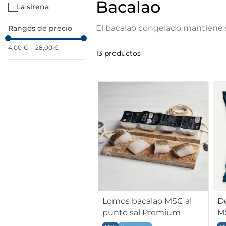
bacalao
la sirena
7
.
canelones
El bacalao congelado mantiene su
Rangos de precio
8
.
gambon
4,00 €
–
28,00 €
13
productos
9
.
listísimos
10
.
pollo
Lomos bacalao MSC al
D
punto sal Premium
M