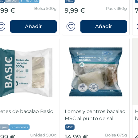
SC
Sin piel
Sin espinas
MSC
Bolsa 500g
Pack 360g
,99 €
9,99 €
Añadir
Añadir
letes de bacalao Basic
Lomos y centros bacalao
H
MSC al punto de sal
b
n piel
Sin espinas
MSC
Unidad 500g
Bolsa 675g
,99 €
14,99 €