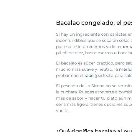
Bacalao congelado: el pes
Si hay un ingrediente con carácter e
inconfundibles que se separan solas a
por eso te lo ofrecemos ya listo:
en s
pil-pil de diez, hasta morros o bacal
El bacalao es súper práctico, pero s
mucho más suave y neutro, la
merlu
probar con el
rape
(perfecto para sal
El pescado de La Sirena no se termin
la cuchara. Puedes atreverte a comb
más de sabor y hacer tu plato aún m
cena más ligera, tienes opciones sú
vuelta.
¿Qué significa bacalao al pu