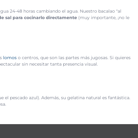
n agua 24-48 horas cambiando el agua. Nuestro bacalao "al
 de sal para cocinarlo directamente
(muy importante, ¡no le
os
lomos
o centros, que son las partes más jugosas. Si quieres
acular sin necesitar tanta presencia visual.
e el pescado azul). Además, su gelatina natural es fantástica.
sa.