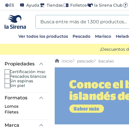
ES
Ayuda
Tiendas
Folletos
la Sirena Club
Busca entre más de 1.300 productos...
Ver todos los productos
Pescado
Marisco
Helad
TÉRMINOS MÁS BUSCADOS
¡Descuentos d
1
.
helados sirena
pescado
bacalao
2
.
gambas
certificación msc
pescados blancos
sin espinas
3
.
patatas
sin piel
4
.
gamba
lomos
filetes
5
.
verduras
Marca
6
.
croquetas