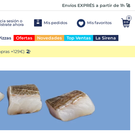
Envíos EXPRÉS a partir de 1h 🚀
0
Mis pedidos
Mis favoritos
izzas
Ofertas
Novedades
Top Ventas
La Sirena
ras +129€) 🏖️