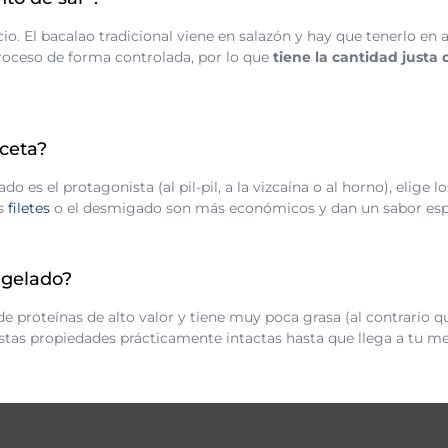
ucio. El bacalao tradicional viene en salazón y hay que tenerlo e
proceso de forma controlada, por lo que
tiene la cantidad justa
eceta?
o es el protagonista (al pil-pil, a la vizcaína o al horno), elige l
os
filetes
o el desmigado son más económicos y dan un sabor espect
ngelado?
 proteínas de alto valor y tiene muy poca grasa (al contrario qu
stas propiedades prácticamente intactas hasta que llega a tu me