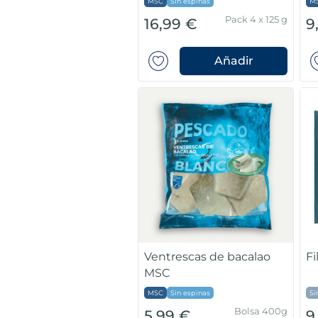
MSC
Sin espinas
M
Pack 4 x 125 g
16,99 €
9
Añadir
Ventrescas de bacalao
Fi
MSC
MSC
Sin espinas
Si
Bolsa 400g
5,99 €
9