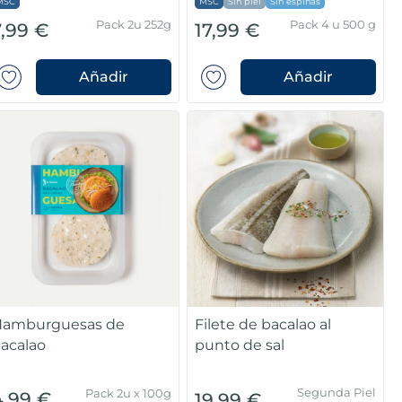
MSC
MSC
Sin piel
Sin espinas
Pack 2u 252g
Pack 4 u 500 g
7,99 €
17,99 €
Añadir
Añadir
amburguesas de
Filete de bacalao al
acalao
punto de sal
Segunda Piel
Pack 2u x 100g
4,99 €
19,99 €