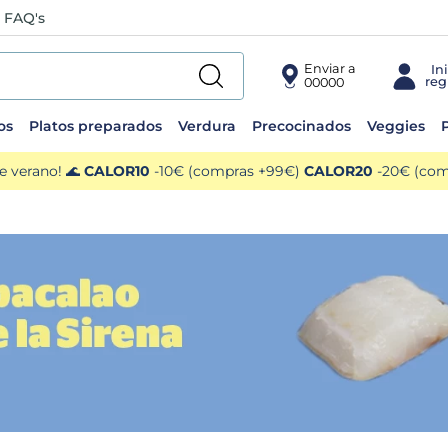
FAQ's
Enviar a
00000
os
Platos preparados
Verdura
Precocinados
Veggies
P
e verano! 🌊
CALOR10
-10€ (compras +99€)
CALOR20
-20€ (comp