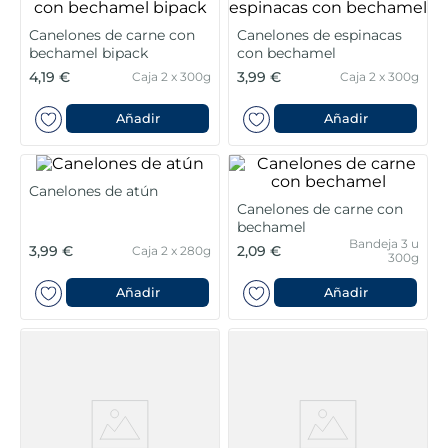
5
.
verduras
Canelones de carne con
Canelones de espinacas
bechamel bipack
con bechamel
4,19 €
3,99 €
Caja 2 x 300g
Caja 2 x 300g
6
.
croquetas
Añadir
Añadir
7
.
canelones
8
.
gambon
Canelones de atún
Canelones de carne con
bechamel
9
.
listísimos
Bandeja 3 u
3,99 €
2,09 €
Caja 2 x 280g
300g
10
.
pollo
Añadir
Añadir