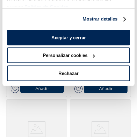
nuestra
Política de Cookies.
Mostrar detalles
Aceptar y cerrar
Personalizar cookies
Canelones extra con
Lasaña de carne
bechamel Premium
Rechazar
5,99 €
6,49 €
Caja 675g
Caja 1000g
Añadir
Añadir