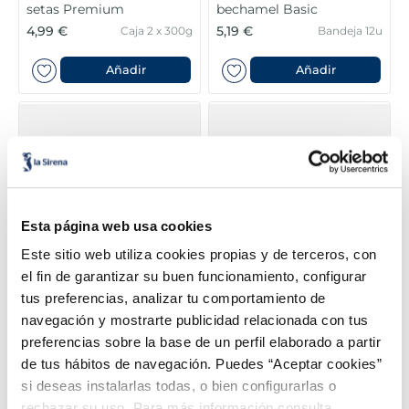
setas Premium
bechamel Basic
4,99 €
5,19 €
Caja 2 x 300g
Bandeja 12u
Añadir
Añadir
Esta página web usa cookies
Este sitio web utiliza cookies propias y de terceros, con
el fin de garantizar su buen funcionamiento, configurar
tus preferencias, analizar tu comportamiento de
Lasaña vegetal
Canelones Extra Premium
navegación y mostrarte publicidad relacionada con tus
3,99 €
10,99 €
Caja 2 x 300g
Caja 12u 1240g
preferencias sobre la base de un perfil elaborado a partir
de tus hábitos de navegación. Puedes “Aceptar cookies”
Añadir
Añadir
si deseas instalarlas todas, o bien configurarlas o
rechazar su uso. Para más información consulta