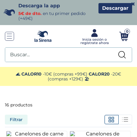
×
Descarga la app
Descargar
5€ de dto.
en tu primer pedido
(+49€)
0
Buscar...
TÉRMINOS MÁS BUSCADOS
🌊
CALOR10
-10€ (compras +99€)
CALOR20
-20€
(compras +129€) 🏖️
1
.
helados sirena
2
.
gambas
16
productos
3
.
patatas
Filtrar
4
.
gamba