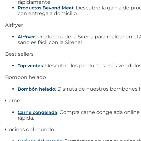
rápidamente.
: Descubre la gama de pr
Productos Beyond Meat
7
.
canelones
con entrega a domicilio.
Airfryer
8
.
gambon
: Productos de la Sirena para realizar en 
Airfryer
sano es fácil con la Sirena!
9
.
listísimos
Best sellers
10
.
pollo
: Descubre los productos más vendidos 
Top ventas
Bombon helado
: Disfruta de nuestros bombones he
Bombón helado
Carne
: Compra carne congelada online e
Carne congelada
rápida.
Cocinas del mundo