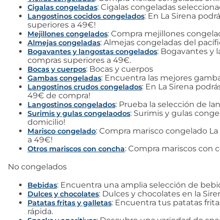
: Cigalas congeladas selecciona
Cigalas congeladas
: En La Sirena podr
Langostinos cocidos congelados
superiores a 49€!
: Compra mejillones congelado
Mejillones congelados
: Almejas congeladas del pacífi
Almejas congeladas
: Bogavantes y 
Bogavantes y langostas congelados
compras superiores a 49€.
: Bocas y cuerpos
Bocas y cuerpos
: Encuentra las mejores gambas
Gambas congeladas
: En La Sirena podr
Langostinos crudos congelados
49€ de compra!
: Prueba la selección de la
Langostinos congelados
: Surimis y gulas conge
Surimis y gulas congelaodos
domicilio!
: Compra marisco congelado La S
Marisco congelado
a 49€!
: Compra mariscos con co
Otros mariscos con concha
No congelados
: Encuentra una amplia selección de bebida
Bebidas
: Dulces y chocolates en la Si
Dulces y chocolates
: Encuentra tus patatas frit
Patatas fritas y galletas
rápida.