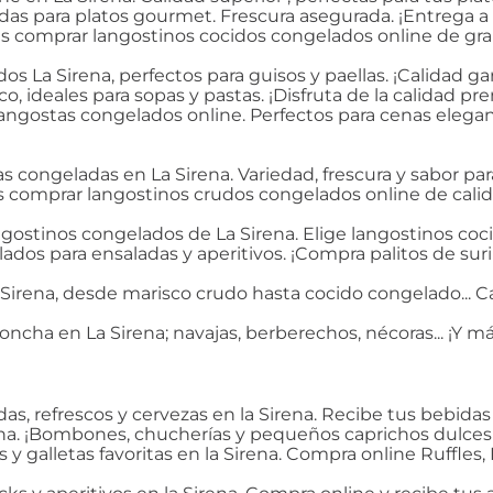
das para platos gourmet. Frescura asegurada. ¡Entrega a 
ás comprar langostinos cocidos congelados online de gra
s La Sirena, perfectos para guisos y paellas. ¡Calidad ga
co, ideales para sopas y pastas. ¡Disfruta de la calidad 
langostas congelados online. Perfectos para cenas elegan
 congeladas en La Sirena. Variedad, frescura y sabor para
ás comprar langostinos crudos congelados online de calid
ngostinos congelados de La Sirena. Elige langostinos coci
lados para ensaladas y aperitivos. ¡Compra palitos de su
irena, desde marisco crudo hasta cocido congelado... Cal
ncha en La Sirena; navajas, berberechos, nécoras... ¡Y má
s, refrescos y cervezas en la Sirena. Recibe tus bebidas 
rena. ¡Bombones, chucherías y pequeños caprichos dulces
as y galletas favoritas en la Sirena. Compra online Ruffle