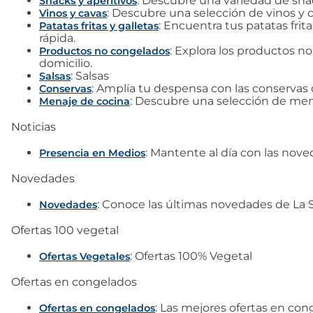
: Descubre una variedad de snac
Snacks y aperitivos
: Descubre una selección de vinos y 
Vinos y cavas
: Encuentra tus patatas frit
Patatas fritas y galletas
rápida.
: Explora los productos n
Productos no congelados
domicilio.
: Salsas
Salsas
: Amplía tu despensa con las conservas 
Conservas
: Descubre una selección de mena
Menaje de cocina
Noticias
: Mantente al día con las nov
Presencia en Medios
Novedades
: Conoce las últimas novedades de La 
Novedades
Ofertas 100 vegetal
: Ofertas 100% Vegetal
Ofertas Vegetales
Ofertas en congelados
: Las mejores ofertas en co
Ofertas en congelados