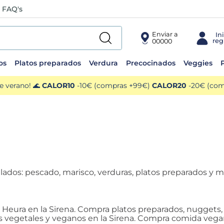
FAQ's
Enviar a
00000
os
Platos preparados
Verdura
Precocinados
Veggies
P
e verano! 🌊
CALOR10
-10€ (compras +99€)
CALOR20
-20€ (comp
elados: pescado, marisco, verduras, platos preparados y 
s Heura en la Sirena. Compra platos preparados, nuggets, 
 vegetales y veganos en la Sirena. Compra comida vegan