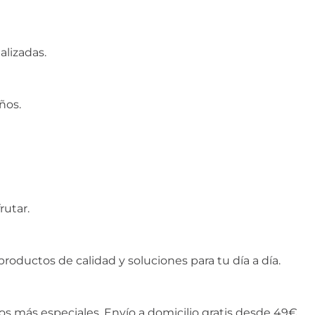
alizadas.
ños.
rutar.
oductos de calidad y soluciones para tu día a día.
tos más especiales. Envío a domicilio gratis desde 49€.