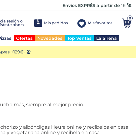
Envíos EXPRÉS a partir de 1h 🚀
0
Mis pedidos
Mis favoritos
izzas
Ofertas
Novedades
Top Ventas
La Sirena
ras +129€) 🏖️
mucho más, siempre al mejor precio.
chorizo y albóndigas Heura online y recíbelos en casa.
a y vegetariana online y recíbela en casa