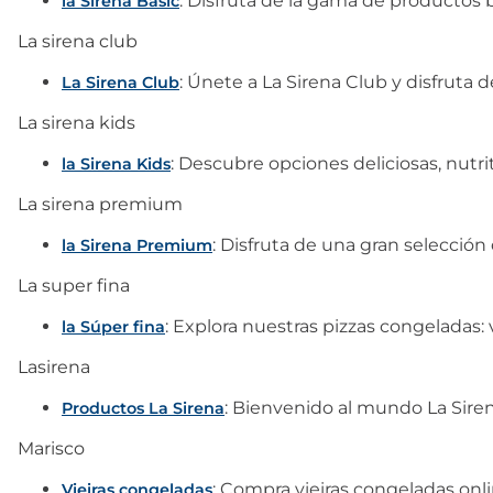
: Disfruta de la gama de productos b
la Sirena Basic
La sirena club
: Únete a La Sirena Club y disfruta
La Sirena Club
La sirena kids
: Descubre opciones deliciosas, nutr
la Sirena Kids
La sirena premium
: Disfruta de una gran selecció
la Sirena Premium
La super fina
: Explora nuestras pizzas congeladas: v
la Súper fina
Lasirena
: Bienvenido al mundo La Siren
Productos La Sirena
Marisco
: Compra vieiras congeladas onli
Vieiras congeladas