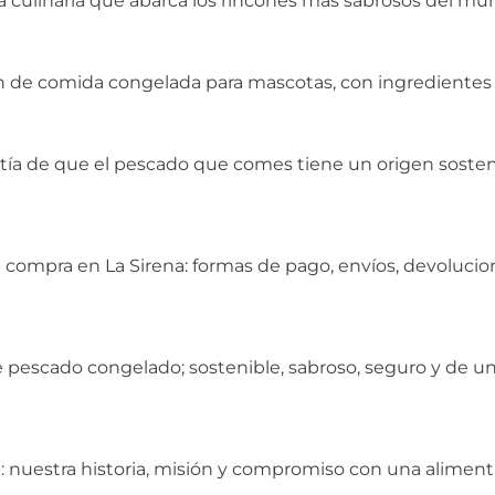
 culinaria que abarca los rincones más sabrosos del mu
n de comida congelada para mascotas, con ingredientes na
ntía de que el pescado que comes tiene un origen soste
 compra en La Sirena: formas de pago, envíos, devolucio
pescado congelado; sostenible, sabroso, seguro y de un
 nuestra historia, misión y compromiso con una alimenta