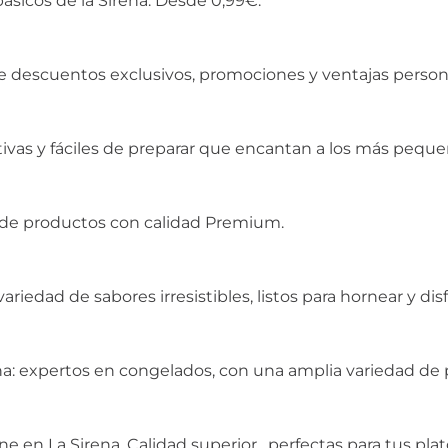
ásicos de la Sirena. Desde 0,99€.
 de descuentos exclusivos, promociones y ventajas person
itivas y fáciles de preparar que encantan a los más peque
n de productos con calidad Premium.
ariedad de sabores irresistibles, listos para hornear y disf
a: expertos en congelados, con una amplia variedad de pr
ne en La Sirena. Calidad superior , perfectas para tus pla