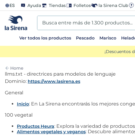
ES
Ayuda
Tiendas
Folletos
la Sirena Club
Busca entre más de 1.300 productos...
Ver todos los productos
Pescado
Marisco
Helad
TÉRMINOS MÁS BUSCADOS
¡Descuentos d
1
.
helados sirena
Home
2
.
gambas
llms.txt - directrices para modelos de lenguaje
Dominio:
https://www.lasirena.es
3
.
patatas
General
4
.
gamba
: En La Sirena encontrarás los mejores cong
Inicio
100 vegetal
5
.
verduras
: Explora la variedad de producto
Productos Heura
: Descubre alimentos
Alimentos vegetales y veganos
6
.
croquetas