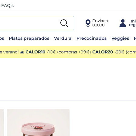
FAQ's
Enviar a
00000
os
Platos preparados
Verdura
Precocinados
Veggies
P
e verano! 🌊
CALOR10
-10€ (compras +99€)
CALOR20
-20€ (comp