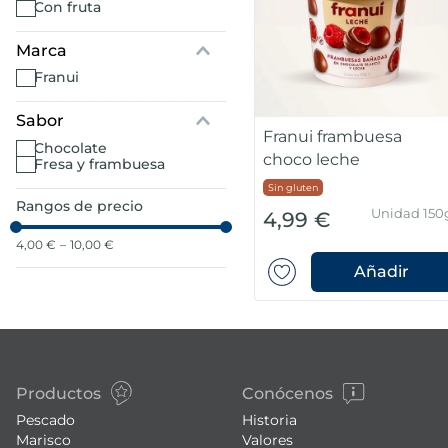
con fruta
7
.
canelones
Marca
franui
8
.
gambon
Sabor
Franui frambuesa
9
.
sushi
chocolate
choco leche
fresa y frambuesa
10
.
listísimos
Sin gluten
Rangos de precio
Unidad 150
4,99 €
4,00 €
–
10,00 €
Añadir
Productos
Conócenos
Pescado
Historia
Marisco
Valores