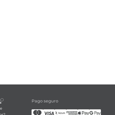
Pago seguro
re
os?