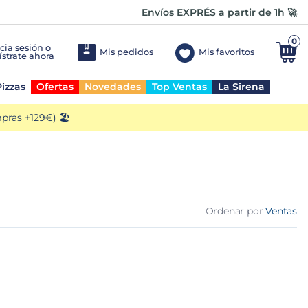
Envíos EXPRÉS a partir de 1h 🚀
0
Mis pedidos
Mis favoritos
izzas
Ofertas
Novedades
Top Ventas
La Sirena
ras +129€) 🏖️
Ordenar por
Ventas