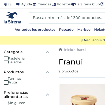
ES
Ayuda
Tiendas
Folletos
la Sirena Club
Busca entre más de 1.300 productos...
Ver todos los productos
Pescado
Marisco
Helad
TÉRMINOS MÁS BUSCADOS
¡Descuentos d
1
.
helados sirena
franui
2
.
gambas
pasteleria
franui
helados
3
.
patatas
2
productos
tarrinas
4
.
gamba
fruta
5
.
verduras
6
.
croquetas
sin gluten