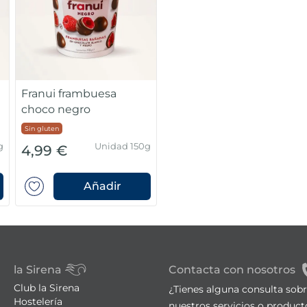
Franui frambuesa
choco negro
Sin gluten
g
Unidad 150g
4,99 €
Añadir
la Sirena
Contacta con nosotros
Club la Sirena
¿Tienes alguna consulta sob
Hostelería
nuestros servicios o product