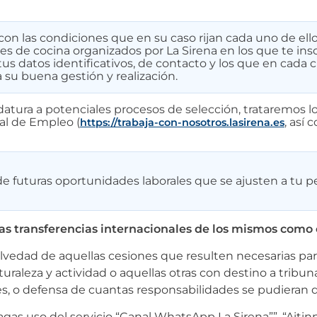
on las condiciones que en su caso rijan cada uno de ello
eres de cocina organizados por La Sirena en los que te ins
 tus datos identificativos, de contacto y los que en cada c
 su buena gestión y realización.
datura a potenciales procesos de selección, trataremos l
tal de Empleo (
, así
https://trabaja-con-nosotros.lasirena.es
 futuras oportunidades laborales que se ajusten a tu per
y las transferencias internacionales de los mismos co
alvedad de aquellas cesiones que resulten necesarias par
uraleza y actividad o aquellas otras con destino a trib
es, o defensa de cuantas responsabilidades se pudieran d
 hagas uso del servicio “Canal WhatsApp La Sirena””, “Ai