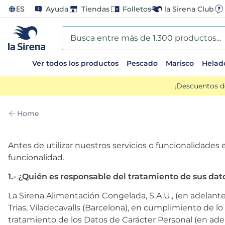
ES
Ayuda
Tiendas
Folletos
la Sirena Club
Busca entre más de 1.300 productos...
Ver todos los productos
Pescado
Marisco
Helad
TÉRMINOS MÁS BUSCADOS
¡Descuentos d
1
.
helados sirena
Home
2
.
gambas
Antes de utilizar nuestros servicios o funcionalidades 
3
.
patatas
funcionalidad.
4
.
gamba
1.- ¿Quién es responsable del tratamiento de sus dat
La Sirena Alimentación Congelada, S.A.U., (en adelante,
5
.
verduras
Trias, Viladecavalls (Barcelona), en cumplimiento de lo
tratamiento de los Datos de Carácter Personal (en adel
6
.
croquetas