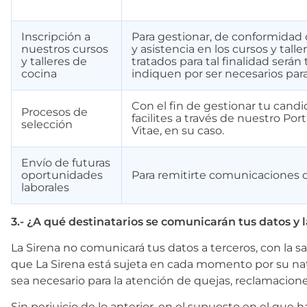
Inscripción a
Para gestionar, de conformidad c
nuestros cursos
y asistencia en los cursos y tall
y talleres de
tratados para tal finalidad serán
cocina
indiquen por ser necesarios para
Con el fin de gestionar tu candi
Procesos de
facilites a través de nuestro Por
selección
Vitae, en su caso.
Envío de futuras
oportunidades
Para remitirte comunicaciones de
laborales
3.- ¿A qué destinatarios se comunicarán tus datos 
La Sirena no comunicará tus datos a terceros, con la s
que La Sirena está sujeta en cada momento por su nat
sea necesario para la atención de quejas, reclamacion
Sin perjuicio de lo anterior, en el supuesto en el que