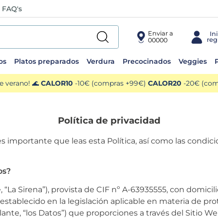
FAQ's
Enviar a
00000
os
Platos preparados
Verdura
Precocinados
Veggies
P
e verano! 🌊
CALOR10
-10€ (compras +99€)
CALOR20
-20€ (comp
Política de privacidad
es importante que leas esta Política, así como las condic
os?
 “La Sirena”), provista de CIF nº A-63935555, con domicili
 establecido en la legislación aplicable en materia de pr
ante, “los Datos”) que proporciones a través del Sitio W