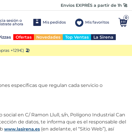
Envíos EXPRÉS a partir de 1h 🚀
0
Mis pedidos
Mis favoritos
izzas
Ofertas
Novedades
Top Ventas
La Sirena
ras +129€) 🏖️
iones específicas que regulan cada servicio o
o social en C/ Ramon Llull, s/n, Polígono Industrial Can
otección de datos, te informa que es el responsable del
eb
(en adelante, el “Sitio Web”), así
www.lasirena.es