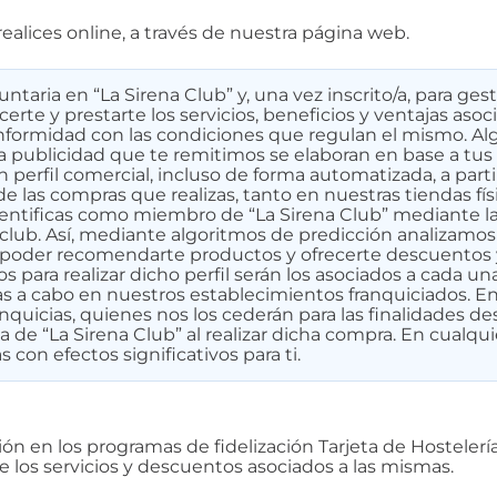
ealices online, a través de nuestra página web.
untaria en “La Sirena Club” y, una vez inscrito/a, para ges
erte y prestarte los servicios, beneficios y ventajas asoc
nformidad con las condiciones que regulan el mismo. Al
la publicidad que te remitimos se elaboran en base a tus
 perfil comercial, incluso de forma automatizada, a parti
 de las compras que realizas, tanto en nuestras tiendas fí
dentificas como miembro de “La Sirena Club” mediante la
club. Así, mediante algoritmos de predicción analizamos l
a poder recomendarte productos y ofrecerte descuentos
os para realizar dicho perfil serán los asociados a cada u
das a cabo en nuestros establecimientos franquiciados. En
nquicias, quienes nos los cederán para las finalidades de
a de “La Sirena Club” al realizar dicha compra. En cualqui
on efectos significativos para ti.
ión en los programas de fidelización Tarjeta de Hostelería
e los servicios y descuentos asociados a las mismas.