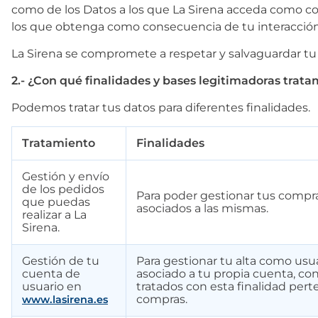
como de los Datos a los que La Sirena acceda como con
los que obtenga como consecuencia de tu interacción c
7
.
canelones
La Sirena se compromete a respetar y salvaguardar tu 
8
.
gambon
2.- ¿Con qué finalidades y bases legitimadoras trata
9
.
listísimos
Podemos tratar tus datos para diferentes finalidades.
10
.
pollo
Tratamiento
Finalidades
Gestión y envío
de los pedidos
Para poder gestionar tus compra
que puedas
asociados a las mismas.
realizar a La
Sirena.
Gestión de tu
Para gestionar tu alta como usu
cuenta de
asociado a tu propia cuenta, con
usuario en
tratados con esta finalidad pert
compras.
www.lasirena.es