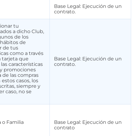
Base Legal: Ejecución de un
contrato.
tionar tu
iados a dicho Club,
gunos de los
 hábitos de
r de tus
sicas como a través
 tarjeta que
Base Legal: Ejecución de un
as características
contrato.
 y promociones
na de las compras
 estos casos, los
scritas, siempre y
er caso, no se
 o Familia
Base Legal: Ejecución de un
contrato