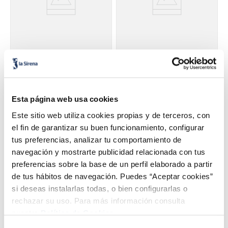
Pizza la super fina
Pizza La Súper fina bacon
barbacoa
y salami
3,99 €
3,99 €
Unidad 400 g
Caja 411 g
Esta página web usa cookies
Añadir
Añadir
Este sitio web utiliza cookies propias y de terceros, con
el fin de garantizar su buen funcionamiento, configurar
tus preferencias, analizar tu comportamiento de
navegación y mostrarte publicidad relacionada con tus
preferencias sobre la base de un perfil elaborado a partir
de tus hábitos de navegación. Puedes “Aceptar cookies”
si deseas instalarlas todas, o bien configurarlas o
rechazar su uso. Para más información consulta
nuestra
Política de Cookies.