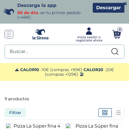
×
Descarga la app
Descargar
5€ de dto.
en tu primer pedido
(+49€)
0
Buscar...
TÉRMINOS MÁS BUSCADOS
🌊
CALOR10
-10€ (compras +99€)
CALOR20
-20€
(compras +129€) 🏖️
1
.
helados sirena
2
.
gambas
9
productos
3
.
patatas
Filtrar
4
.
gamba