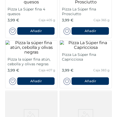
5
.
verduras
Pizza La Súper fina 4
Pizza La Súper fina
quesos
Prosciutto
3,99 €
3,99 €
Caja 405 g
Caja 365 g
6
.
croquetas
Añadir
Añadir
7
.
canelones
8
.
listísimos
Pizza La Súper fina
Pizza la súper fina atún,
Capricciosa
9
.
gambon
cebolla y olivas negras
3,99 €
3,99 €
Caja 407 g
Caja 383 g
10
.
pollo
Añadir
Añadir