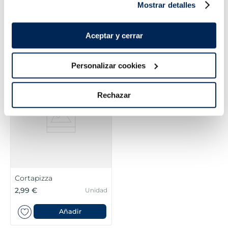
Mostrar detalles
Pizza la súper fina
Pizza La Súper fina
carbonara
vegetal
3,99 €
3,99 €
Caja 390 g
Caja 440 g
Aceptar y cerrar
Añadir
Añadir
Personalizar cookies
Rechazar
Cortapizza
2,99 €
Unidad
Añadir