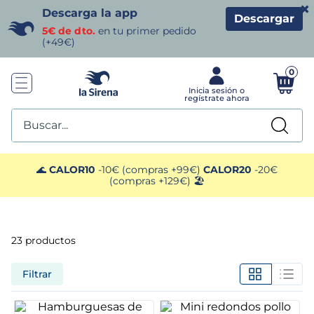
×
Descarga la app
Descargar
5€ de dto.
en tu primer pedido
(+49€)
0
Buscar...
TÉRMINOS MÁS BUSCADOS
🌊
CALOR10
-10€ (compras +99€)
CALOR20
-20€
(compras +129€) 🏖️
1
.
helados sirena
2
.
gambas
23
productos
3
.
patatas
Filtrar
4
.
gamba