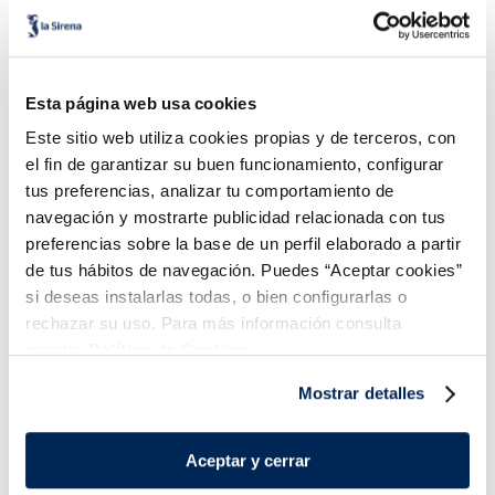
Esta página web usa cookies
Este sitio web utiliza cookies propias y de terceros, con
el fin de garantizar su buen funcionamiento, configurar
tus preferencias, analizar tu comportamiento de
navegación y mostrarte publicidad relacionada con tus
Pechuga Pollo Empanada
Hamburguesa vacuno
preferencias sobre la base de un perfil elaborado a partir
baja en grasa
de tus hábitos de navegación. Puedes “Aceptar cookies”
Sin gluten
Sin lactosa
Bio
si deseas instalarlas todas, o bien configurarlas o
12,99 €
3,79 €
Venta al peso
Unidad 150g
rechazar su uso. Para más información consulta
nuestra
Política de Cookies.
Añadir
Añadir
Mostrar detalles
Aceptar y cerrar