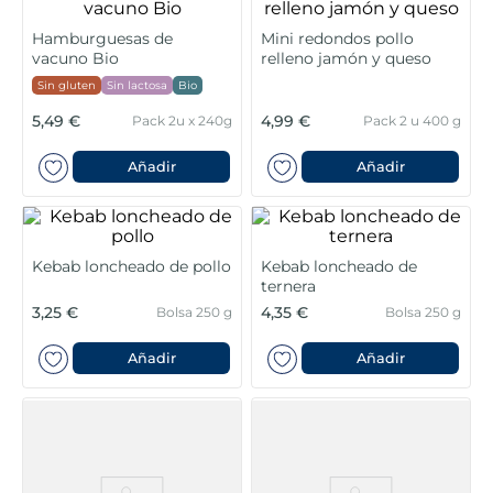
5
.
verduras
Hamburguesas de
Mini redondos pollo
vacuno Bio
relleno jamón y queso
Sin gluten
Sin lactosa
Bio
6
.
croquetas
5,49 €
4,99 €
Pack 2u x 240g
Pack 2 u 400 g
7
.
canelones
Añadir
Añadir
8
.
gambon
9
.
listísimos
Kebab loncheado de pollo
Kebab loncheado de
ternera
10
.
pollo
3,25 €
4,35 €
Bolsa 250 g
Bolsa 250 g
Añadir
Añadir