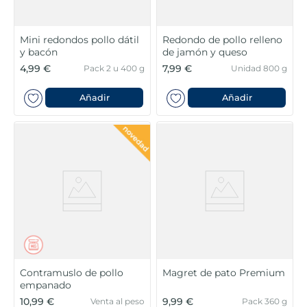
Mini redondos pollo dátil
Redondo de pollo relleno
y bacón
de jamón y queso
4,99 €
7,99 €
Pack 2 u 400 g
Unidad 800 g
Añadir
Añadir
Contramuslo de pollo
Magret de pato Premium
empanado
10,99 €
9,99 €
Venta al peso
Pack 360 g