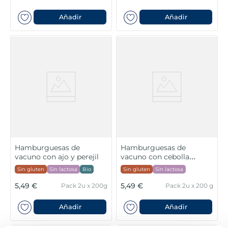
Añadir
Añadir
Hamburguesas de
Hamburguesas de
vacuno con ajo y perejil
vacuno con cebolla
caramelizada
Sin gluten
Sin lactosa
Bio
Sin gluten
Sin lactosa
5,49 €
5,49 €
Pack 2u x 200g
Pack 2u x 200 g
Añadir
Añadir