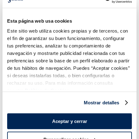
Esta página web usa cookies
so
4,99 €
7,99 €
400 g
Pack 2 u 400 g
Unidad 800 g
Este sitio web utiliza cookies propias y de terceros, con
el fin de garantizar su buen funcionamiento, configurar
Añadir
Añadir
tus preferencias, analizar tu comportamiento de
navegación y mostrarte publicidad relacionada con tus
preferencias sobre la base de un perfil elaborado a partir
de tus hábitos de navegación. Puedes “Aceptar cookies”
si deseas instalarlas todas, o bien configurarlas o
rechazar su uso. Para más información consulta
nuestra
Política de Cookies.
¡Combínalo y hazte un menú de 10!
Mostrar detalles
Aceptar y cerrar