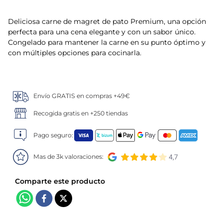
5
.
verduras
Deliciosa carne de magret de pato Premium, una opción
perfecta para una cena elegante y con un sabor único.
6
.
croquetas
Congelado para mantener la carne en su punto óptimo y
con múltiples opciones para cocinarla.
7
.
canelones
8
.
gambon
Envío GRATIS en compras +49€
Recogida gratis en +250 tiendas
9
.
listísimos
Pago seguro:
10
.
pollo
Mas de 3k valoraciones: