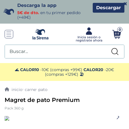
×
Descarga la app
Descargar
5€ de dto.
en tu primer pedido
(+49€)
0
Buscar...
TÉRMINOS MÁS BUSCADOS
🌊
CALOR10
-10€ (compras +99€)
CALOR20
-20€
(compras +129€) 🏖️
1
.
helados sirena
carne
pato
2
.
gambas
Magret de pato Premium
Pack 360 g
3
.
patatas
4
.
gamba