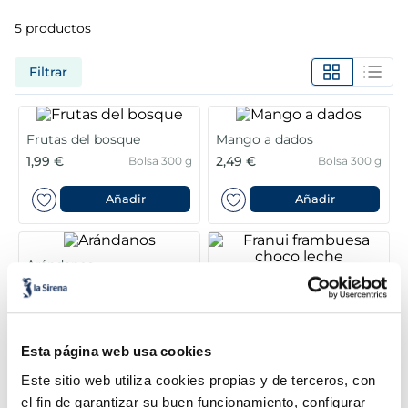
5
productos
5
.
croquetas
Filtrar
6
.
verduras
7
.
canelones
Frutas del bosque
Mango a dados
1,99 €
2,49 €
Bolsa 300 g
Bolsa 300 g
8
.
listísimos
Añadir
Añadir
9
.
gambon
10
.
pollo
Arándanos
Franui frambuesa choco
leche
Sin gluten
2,39 €
4,99 €
Unidad 300 g
Unidad 150g
Esta página web usa cookies
Este sitio web utiliza cookies propias y de terceros, con
Añadir
Añadir
el fin de garantizar su buen funcionamiento, configurar