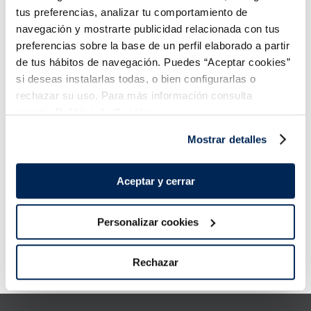
tus preferencias, analizar tu comportamiento de
navegación y mostrarte publicidad relacionada con tus
preferencias sobre la base de un perfil elaborado a partir
de tus hábitos de navegación. Puedes “Aceptar cookies”
si deseas instalarlas todas, o bien configurarlas o
rechazar su uso. Para más información consulta
nuestra
Política de Cookies.
Mostrar detalles
Franui frambuesa choco
negro
Aceptar y cerrar
Sin gluten
4,99 €
Unidad 150g
Personalizar cookies
Añadir
Rechazar
Error:
Request failed with status code 429