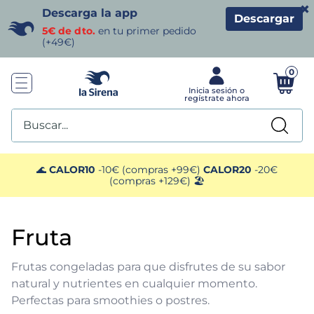
×
Descarga la app
Descargar
5€ de dto.
en tu primer pedido
(+49€)
0
Buscar...
TÉRMINOS MÁS BUSCADOS
🌊
CALOR10
-10€ (compras +99€)
CALOR20
-20€
(compras +129€) 🏖️
1
.
helados sirena
fruta
2
.
gambas
Frutas congeladas para que disfrutes de su sabor
3
.
patatas
natural y nutrientes en cualquier momento.
Perfectas para smoothies o postres.
4
.
gamba