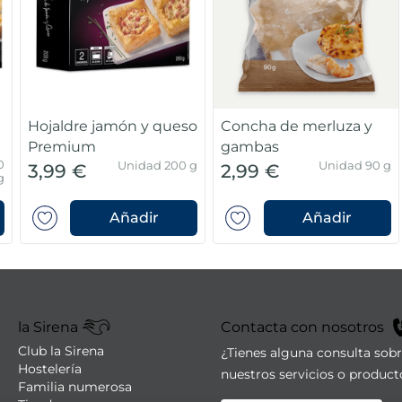
Hojaldre jamón y queso
Concha de merluza y
Premium
gambas
0
Unidad 200 g
Unidad 90 g
3,99 €
2,99 €
g
Añadir
Añadir
la Sirena
Contacta con nosotros
Club la Sirena
¿Tienes alguna consulta sob
Hostelería
nuestros servicios o product
Familia numerosa