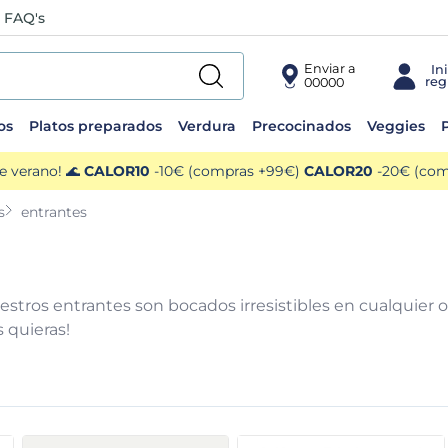
FAQ's
Enviar a
00000
os
Platos preparados
Verdura
Precocinados
Veggies
P
e verano! 🌊
CALOR10
-10€ (compras +99€)
CALOR20
-20€ (comp
s
entrantes
uestros entrantes son bocados irresistibles en cualquier 
 quieras!