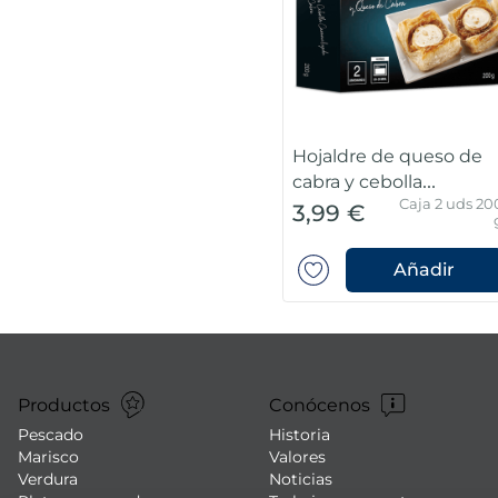
Hojaldre de queso de
cabra y cebolla
Caja 2 uds 20
caramelizada Premium
3,99 €
Añadir
Productos
Conócenos
Pescado
Historia
Marisco
Valores
Verdura
Noticias