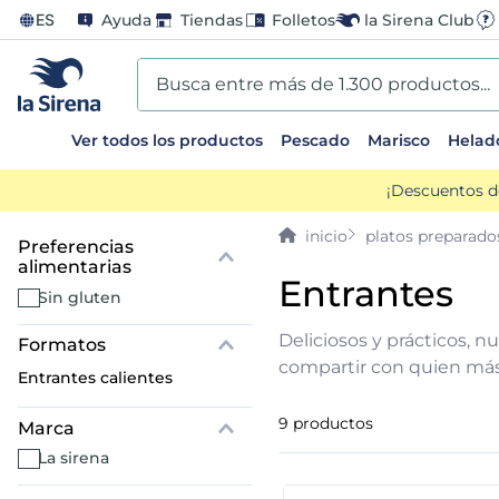
ES
Ayuda
Tiendas
Folletos
la Sirena Club
Busca entre más de 1.300 productos...
Ver todos los productos
Pescado
Marisco
Helad
TÉRMINOS MÁS BUSCADOS
¡Descuentos d
1
.
helados sirena
platos preparado
2
.
gambas
entrantes
sin gluten
3
.
patatas
Deliciosos y prácticos, n
compartir con quien más
entrantes calientes
4
.
gamba
9
productos
Marca
5
.
verduras
la sirena
6
.
croquetas