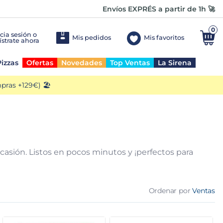
Envíos EXPRÉS a partir de 1h 🚀
0
Mis pedidos
Mis favoritos
izzas
Ofertas
Novedades
Top Ventas
La Sirena
ras +129€) 🏖️
ocasión. Listos en pocos minutos y ¡perfectos para
Ordenar por
Ventas