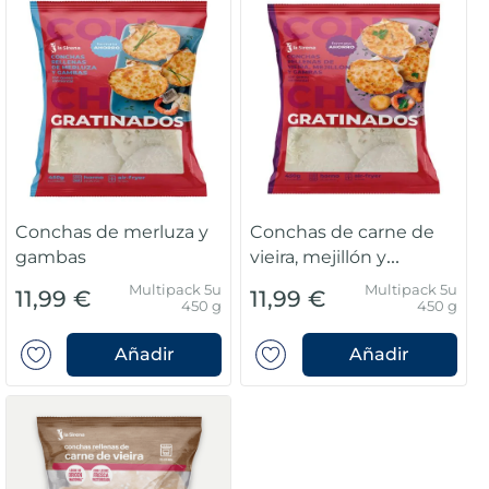
Conchas de merluza y
Conchas de carne de
gambas
vieira, mejillón y
gambas
Multipack 5u
Multipack 5u
11,99 €
11,99 €
450 g
450 g
Añadir
Añadir