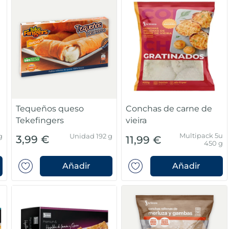
Tequeños queso
Conchas de carne de
Tekefingers
vieira
Multipack 5u
g
Unidad 192 g
3,99 €
11,99 €
450 g
Añadir
Añadir