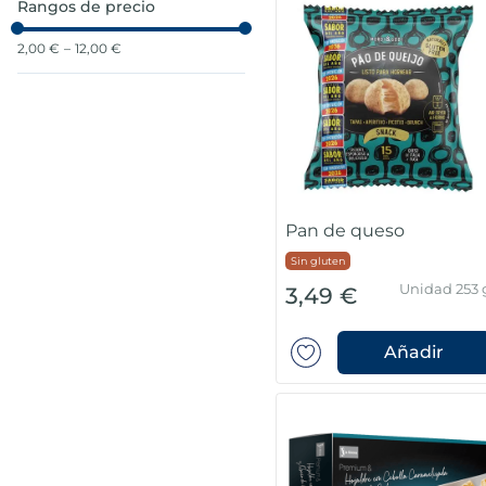
Rangos de precio
7
.
canelones
2,00 €
–
12,00 €
8
.
gambon
9
.
sushi
10
.
listísimos
Pan de queso
Sin gluten
Unidad 253 
3,49 €
Añadir