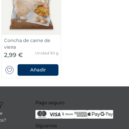
Concha de carne de
vieira
Unidad 90 g
2,99 €
Añadir
Pago seguro
re
os?
Síguenos