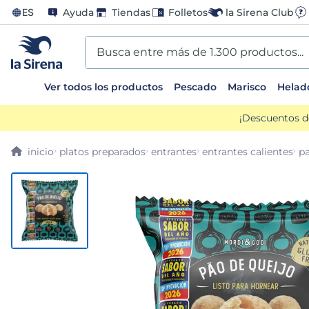
ES
Ayuda
Tiendas
Folletos
la Sirena Club
Busca entre más de 1.300 productos...
Ver todos los productos
Pescado
Marisco
Helad
TÉRMINOS MÁS BUSCADOS
¡Descuentos d
1
.
helados sirena
platos preparados
entrantes
entrantes calientes
p
2
.
gambas
3
.
patatas
4
.
gamba
5
.
verduras
6
.
croquetas