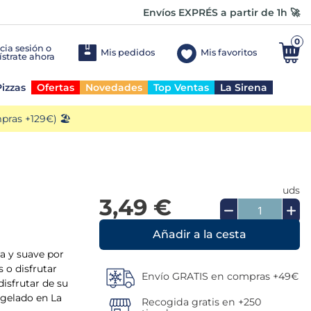
Envíos EXPRÉS a partir de 1h 🚀
0
Mis pedidos
Mis favoritos
izzas
Ofertas
Novedades
Top Ventas
La Sirena
ras +129€) 🏖️
uds
3,49 €
Añadir a la cesta
ra y suave por
 o disfrutar
Envío GRATIS en compras +49€
isfrutar de su
ngelado en La
Recogida gratis en +250