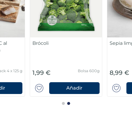
 al
Brócoli
Sepia lim
m
ack 4 x 125 g
Bolsa 600g
1,99 €
8,99 €
ir
Añadir