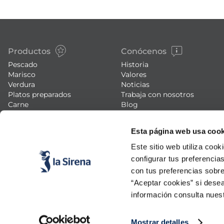
Productos
Conócenos
Pescado
Historia
Marisco
Valores
Verdura
Noticias
Platos preparados
Trabaja con nosotros
Carne
Blog
Helados y postres
Eventos
FAQs (preguntas frecuentes)
Esta página web usa cook
Este sitio web utiliza cook
configurar tus preferencia
con tus preferencias sobre
“Aceptar cookies” si desea
información consulta nues
Mostrar detalles