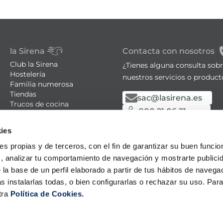
la Sirena
Contacta con nosotros
Club la Sirena
¿Tienes alguna consulta sob
Hostelería
nuestros servicios o product
Familia numerosa
Tiendas
sac@lasirena.es
Trucos de cocina
900 21 06 21
Recetas
Promociones - Bases legales
De lunes a sábado de 9:00 a 
ies
Aviso legal
Política de privacidad
Algunas tiendas abiertas el
ies propias y de terceros, con el fin de garantizar su buen funci
Condiciones de compra
s, analizar tu comportamiento de navegación y mostrarte publici
Política de cookies
 la base de un perfil elaborado a partir de tus hábitos de naveg
Política LLMS
s instalarlas todas, o bien configurarlas o rechazar su uso. Pa
tra
Política de Cookies.