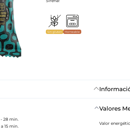
Sirena!
Sin gluten
Horneable
Informaci
Valores M
- 28 min.
Valor energéti
a 15 min.