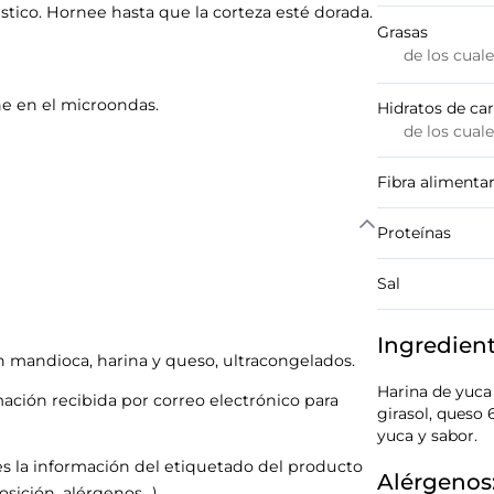
ico. Hornee hasta que la corteza esté dorada.
Grasas
de los cual
e en el microondas.
Hidratos de ca
de los cual
Fibra alimentar
Proteínas
Sal
Ingredien
n mandioca, harina y queso, ultracongelados.
Harina de yuca
mación recibida por correo electrónico para
girasol, queso 
yuca y sabor.
s la información del etiquetado del producto
Alérgenos
sición, alérgenos…).