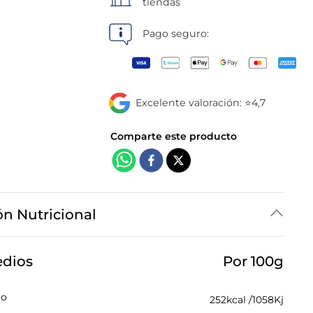
tiendas
Pago seguro:
Excelente valoración: ⭐4,7
ón Nutricional
edios
Por 100g
co
252
kcal /
1058
Kj