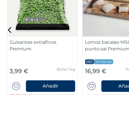
Guisantes extrafinos
Lomos bacalao MSC
Premium
punto sal Premiu
MSC
Sin espinas
Bolsa 1 kg
P
3,99 €
16,99 €
Añadir
Añad
COMBINABLE