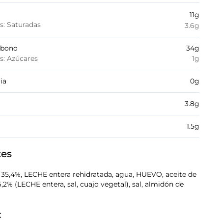
11
g
es: Saturadas
3.6
g
rbono
34
g
es: Azúcares
1
g
ia
0
g
3.8
g
1.5
g
tes
 35,4%, LECHE entera rehidratada, agua, HUEVO, aceite de
6,2% (LECHE entera, sal, cuajo vegetal), sal, almidón de
: