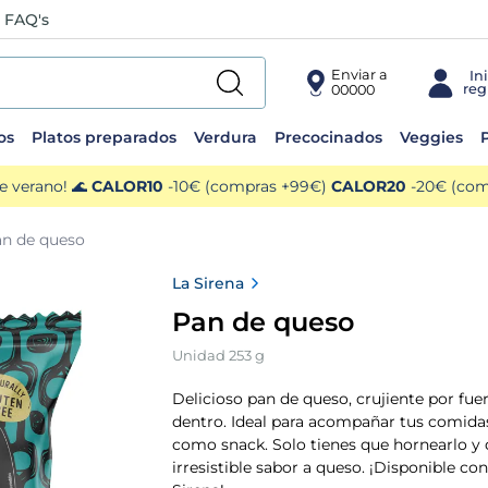
FAQ's
Enviar a
00000
os
Platos preparados
Verdura
Precocinados
Veggies
P
e verano! 🌊
CALOR10
-10€ (compras +99€)
CALOR20
-20€ (comp
an de queso
La Sirena
Pan de queso
Unidad 253 g
Delicioso pan de queso, crujiente por fue
dentro. Ideal para acompañar tus comidas
como snack. Solo tienes que hornearlo y d
irresistible sabor a queso. ¡Disponible co