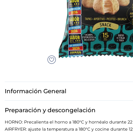
7
.
canelones
8
.
gambon
9
.
listísimos
10
.
pollo
Información General
Preparación y descongelación
HORNO: Precalienta el horno a 180°C y hornéalo durante 22 
AIRFRYER: ajuste la temperatura a 180°C y cocine durante 12 