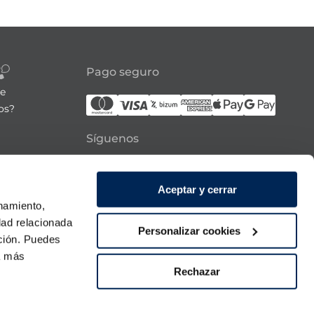
Pago seguro
re
os?
Síguenos
21:00h
Aceptar y cerrar
 domingo
onamiento,
dad relacionada
Personalizar cookies
ación. Puedes
ra más
Rechazar
Descarga nuestra APP