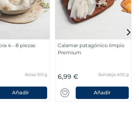
pia 4 - 8 piezas
Calamar patagónico limpio
Premium
Bolsa 510 g
Bandeja 400 g
6,99 €
Añadir
Añadir