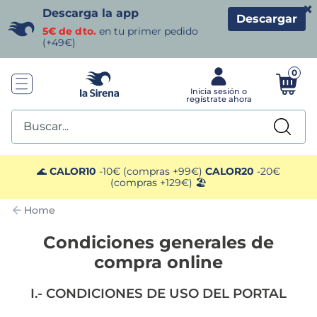
×
Descarga la app
Descargar
5€ de dto.
en tu primer pedido
(+49€)
0
Buscar...
TÉRMINOS MÁS BUSCADOS
🌊
CALOR10
-10€ (compras +99€)
CALOR20
-20€
(compras +129€) 🏖️
1
.
helados sirena
Home
2
.
gambas
Condiciones generales de
compra online
3
.
patatas
I.- CONDICIONES DE USO DEL PORTAL
4
.
gamba