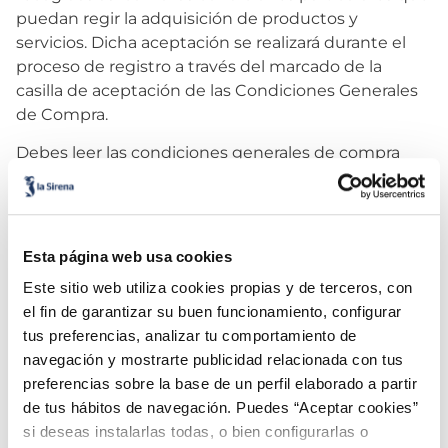
puedan regir la adquisición de productos y
servicios. Dicha aceptación se realizará durante el
proceso de registro a través del marcado de la
casilla de aceptación de las Condiciones Generales
de Compra.
Debes leer las condiciones generales de compra
cada vez que proceda a la contratación de algún
producto o servicio, dado que las mismas pueden
haber sido objeto de modificación desde la última
vez que accedió. Al final de las mismas se publicará
Esta página web usa cookies
la fecha de la última actualización con el fin de
Este sitio web utiliza cookies propias y de terceros, con
poderte informar sobre la versión que sea de
el fin de garantizar su buen funcionamiento, configurar
aplicación a partir en dicho momento.
tus preferencias, analizar tu comportamiento de
2. NATURALEZA DE LA TIENDA VIRTUAL
navegación y mostrarte publicidad relacionada con tus
preferencias sobre la base de un perfil elaborado a partir
Los productos y servicios de nuestra tienda virtual
de tus hábitos de navegación. Puedes “Aceptar cookies”
están destinados a consumidores finales, en el
si deseas instalarlas todas, o bien configurarlas o
sentido establecido por el Real Decreto Legislativo