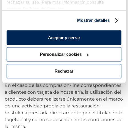
rechazar su uso. Para más información consulta
1/2007, de 16 de noviembre, por el que se aprueba el
nuestra
Política de Cookies.
texto refundido de la Ley General para la Defensa de
los Consumidores y Usuarios y otras leyes
Mostrar detalles
complementarias. En consecuencia, la adquisición
de productos y servicios está destinada al consumo
Aceptar y cerrar
propio del cliente o de las personas en nombre de
las cuales éste se halle legalmente autorizado a
actuar.
Personalizar cookies
En virtud de lo expresado anteriormente, queda
Rechazar
totalmente prohibida la reventa de los productos
adquiridos a través de nuestro servicio de compra.
En el caso de las compras on-line correspondientes
a clientes con tarjeta de hostelería, la utilización del
producto deberá realizarse únicamente en el marco
de una actividad propia de la restauración-
hostelería prestada directamente por el titular de la
tarjeta, tal y como se describe en las condiciones de
la misma.