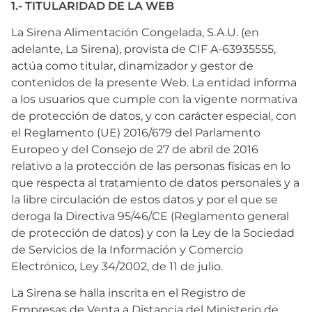
1.- TITULARIDAD DE LA WEB
5
.
verduras
La Sirena Alimentación Congelada, S.A.U. (en
adelante, La Sirena), provista de CIF A-63935555,
6
.
croquetas
actúa como titular, dinamizador y gestor de
contenidos de la presente Web. La entidad informa
7
.
canelones
a los usuarios que cumple con la vigente normativa
de protección de datos, y con carácter especial, con
8
.
listísimos
el Reglamento (UE) 2016/679 del Parlamento
Europeo y del Consejo de 27 de abril de 2016
9
.
gambon
relativo a la protección de las personas físicas en lo
que respecta al tratamiento de datos personales y a
10
.
pollo
la libre circulación de estos datos y por el que se
deroga la Directiva 95/46/CE (Reglamento general
de protección de datos) y con la Ley de la Sociedad
de Servicios de la Información y Comercio
Electrónico, Ley 34/2002, de 11 de julio.
La Sirena se halla inscrita en el Registro de
Empresas de Venta a Distancia del Ministerio de