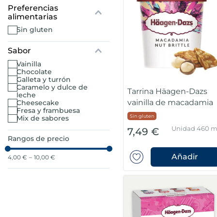
7
.
canelones
sin gluten
8
.
gambon
Sabor
vainilla
9
.
listísimos
chocolate
galleta y turrón
caramelo y dulce de
10
.
pollo
Tarrina Häagen-Dazs
leche
vainilla de macadamia
cheesecake
fresa y frambuesa
Sin gluten
mix de sabores
Unidad 460 m
7,49 €
Rangos de precio
Añadir
4,00 €
–
10,00 €