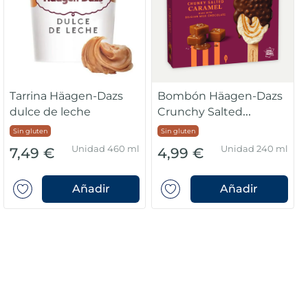
Tarrina Häagen-Dazs
Bombón Häagen-Dazs
dulce de leche
Crunchy Salted
Caramel
Sin gluten
Sin gluten
Unidad 460 ml
Unidad 240 ml
7,49 €
4,99 €
Añadir
Añadir