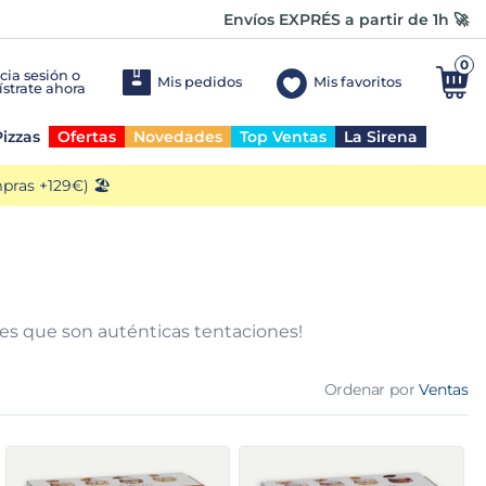
Envíos EXPRÉS a partir de 1h 🚀
0
Mis pedidos
Mis favoritos
izzas
Ofertas
Novedades
Top Ventas
La Sirena
ras +129€) 🏖️
es que son auténticas tentaciones!
Ordenar por
Ventas