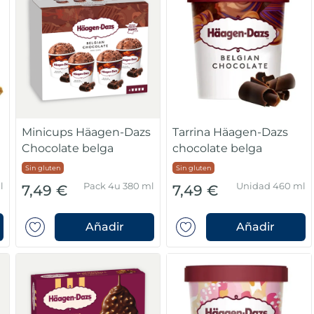
Minicups Häagen-Dazs
Tarrina Häagen-Dazs
Chocolate belga
chocolate belga
Sin gluten
Sin gluten
l
Pack 4u 380 ml
Unidad 460 ml
7,49 €
7,49 €
Añadir
Añadir