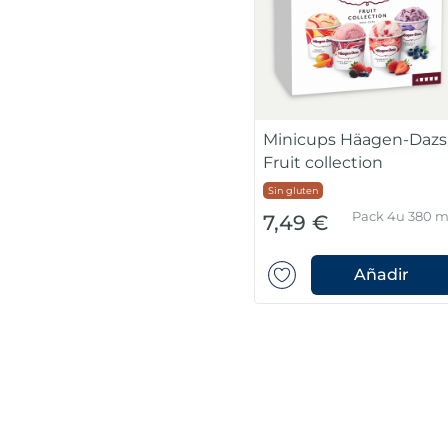
Minicups Häagen-Dazs
Fruit collection
Sin gluten
Pack 4u 380 m
7,49 €
Añadir