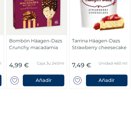
Bombón Häagen-Dazs
Tarrina Häagen-Dazs
Crunchy macadamia
Strawberry cheesecake
l
Caja 3u 240ml
Unidad 460 ml
4,99 €
7,49 €
Añadir
Añadir