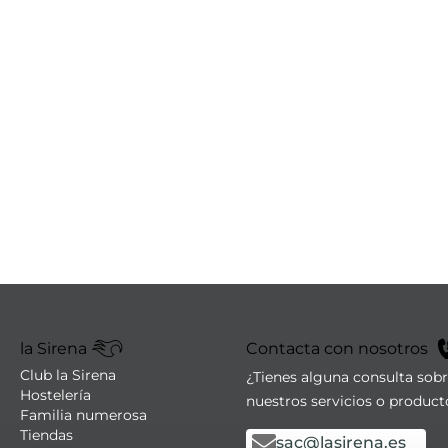
la Sirena
Contacta con nosotros
Club la Sirena
¿Tienes alguna consulta sob
Hostelería
nuestros servicios o product
Familia numerosa
Tiendas
sac@lasirena.es