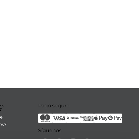
Pago seguro
re
os?
Síguenos