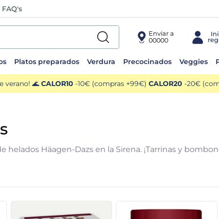
FAQ's
Enviar a
00000
os
Platos preparados
Verdura
Precocinados
Veggies
P
e verano! 🌊
CALOR10
-10€ (compras +99€)
CALOR20
-20€ (comp
s
e helados Häagen-Dazs en la Sirena. ¡Tarrinas y bombon