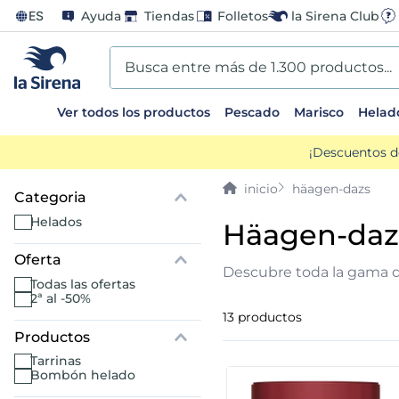
ES
Ayuda
Tiendas
Folletos
la Sirena Club
Busca entre más de 1.300 productos...
Ver todos los productos
Pescado
Marisco
Helad
TÉRMINOS MÁS BUSCADOS
¡Descuentos d
1
.
helados sirena
häagen-dazs
2
.
gambas
helados
häagen-daz
Oferta
3
.
patatas
Descubre toda la gama d
todas las ofertas
2ª al -50%
4
.
gamba
13
productos
5
.
verduras
tarrinas
bombón helado
6
.
croquetas