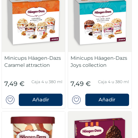
Minicups Häagen-Dazs
Minicups Häagen-Dazs
Caramel attraction
Joys collection
Caja 4 u 380 ml
Caja 4 u 380 ml
7,49 €
7,49 €
Añadir
Añadir