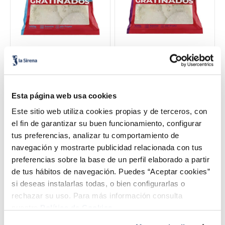
Conchas de merluza y
Conchas de carne de
gambas
vieira, mejillón y gambas
Multipack 5u
Multipack 5u
11,99 €
11,99 €
450 g
450 g
Añadir
Añadir
Esta página web usa cookies
Este sitio web utiliza cookies propias y de terceros, con
el fin de garantizar su buen funcionamiento, configurar
tus preferencias, analizar tu comportamiento de
navegación y mostrarte publicidad relacionada con tus
preferencias sobre la base de un perfil elaborado a partir
de tus hábitos de navegación. Puedes “Aceptar cookies”
si deseas instalarlas todas, o bien configurarlas o
rechazar su uso. Para más información consulta
nuestra
Política de Cookies.
Hojaldre de queso de
Hojaldre jamón y queso