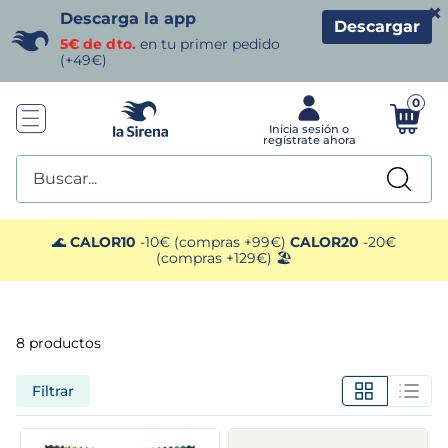
×
Descarga la app
Descargar
5€ de dto.
en tu primer pedido
(+49€)
0
Buscar...
TÉRMINOS MÁS BUSCADOS
🌊
CALOR10
-10€ (compras +99€)
CALOR20
-20€
(compras +129€) 🏖️
1
.
helados sirena
2
.
gambas
8
productos
3
.
patatas
Filtrar
4
.
gamba