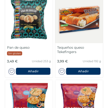
5
.
verduras
6
.
croquetas
7
.
canelones
8
.
gambon
Pan de queso
Tequeños queso
Tekefingers
Sin gluten
9
.
listísimos
3,49 €
3,99 €
Unidad 253 g
Unidad 192 g
10
.
pollo
Añadir
Añadir