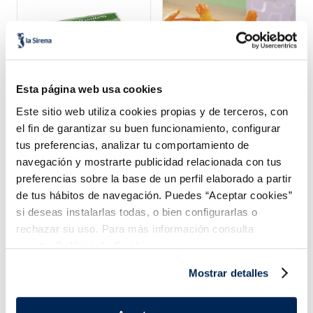
Esta página web usa cookies
Este sitio web utiliza cookies propias y de terceros, con
Muslitos de cangrejo
el fin de garantizar su buen funcionamiento, configurar
formato extra
tus preferencias, analizar tu comportamiento de
7,99 €
2,99 €
.
Caja 1 kg
Bolsa 200 g
navegación y mostrarte publicidad relacionada con tus
preferencias sobre la base de un perfil elaborado a partir
Añadir
Añadir
de tus hábitos de navegación. Puedes “Aceptar cookies”
si deseas instalarlas todas, o bien configurarlas o
rechazar su uso. Para más información consulta
nuestra
Política de Cookies.
Mostrar detalles
¡Combínalo y hazte un menú de 10!