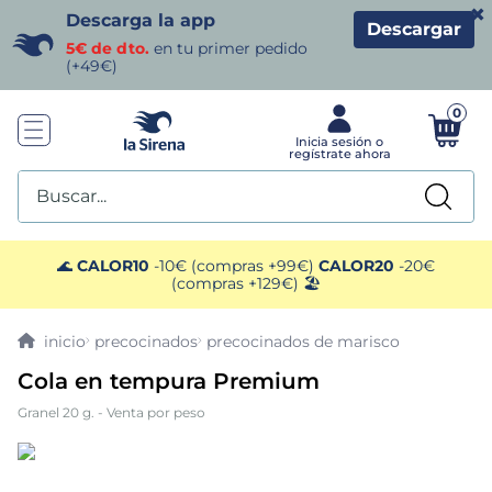
×
Descarga la app
Descargar
5€ de dto.
en tu primer pedido
(+49€)
0
Buscar...
TÉRMINOS MÁS BUSCADOS
🌊
CALOR10
-10€ (compras +99€)
CALOR20
-20€
(compras +129€) 🏖️
1
.
helados sirena
precocinados
precocinados de marisco
2
.
gambas
Cola en tempura Premium
Granel 20 g. - Venta por peso
3
.
patatas
4
.
gamba