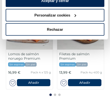
Aceptar y cerrar
Filetes de lubina
Personalizar cookies
Premium
Rechazar
Lomos de merluza
austral MSC Premium
Sin espinas
Sin espinas
15,99 €
5,99 €
g
Pack 4 un
Pack 180 g
Añadir
Añadir