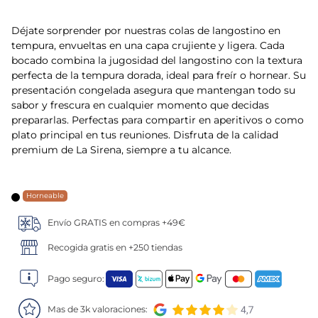
5
.
verduras
Déjate sorprender por nuestras colas de langostino en
tempura, envueltas en una capa crujiente y ligera. Cada
6
.
croquetas
bocado combina la jugosidad del langostino con la textura
perfecta de la tempura dorada, ideal para freír o hornear. Su
presentación congelada asegura que mantengan todo su
7
.
canelones
sabor y frescura en cualquier momento que decidas
prepararlas. Perfectas para compartir en aperitivos o como
8
.
gambon
plato principal en tus reuniones. Disfruta de la calidad
premium de La Sirena, siempre a tu alcance.
9
.
listísimos
10
.
pollo
Horneable
Envío GRATIS en compras +49€
Recogida gratis en +250 tiendas
Pago seguro:
Mas de 3k valoraciones: