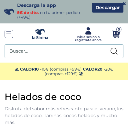
×
Descarga la app
Descargar
5€ de dto.
en tu primer pedido
(+49€)
0
Buscar...
TÉRMINOS MÁS BUSCADOS
🌊
CALOR10
-10€ (compras +99€)
CALOR20
-20€
(compras +129€) 🏖️
1
.
helados sirena
helados de coco
2
.
gambas
Disfruta del sabor más refrescante para el verano; los
3
.
patatas
helados de coco. Tarrinas, cocos helados y mucho
más.
4
.
gamba