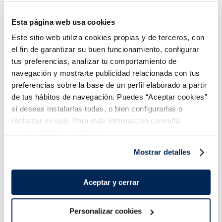
Añadir
Añadir
Esta página web usa cookies
Este sitio web utiliza cookies propias y de terceros, con
Polo Coconut tropical
Polo Sorbete Tropic
el fin de garantizar su buen funcionamiento, configurar
sabor coco y chocolate
Mango
tus preferencias, analizar tu comportamiento de
Sin gluten
navegación y mostrarte publicidad relacionada con tus
3,49 €
3,29 €
Caja 6 u 420 ml
Caja 6u x 70 ml
preferencias sobre la base de un perfil elaborado a partir
de tus hábitos de navegación. Puedes “Aceptar cookies”
Añadir
Añadir
si deseas instalarlas todas, o bien configurarlas o
rechazar su uso. Para más información consulta
nuestra
Política de Cookies.
Mostrar detalles
Aceptar y cerrar
Personalizar cookies