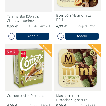
Bombón Magnum La
Tarrina Ben&Jerry's
Pêche
Chunky monkey
6,99 €
4,99 €
Unidad 465 ml
Caja 3 u 270ml
Añadir
Añadir
Cornetto Max Pistacho
Magnum mini La
Pistache Signature
4,99 €
5,99 €
Caja 4 u 360ml
Caja 6 x 55ml