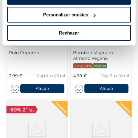
Personalizar cookies
Rechazar
Polo Frigurón
Bombón Magnum
Almond Vegano
Sin gluten
Vegano
2,99 €
4,99 €
Caja 4u x 70 ml
Caja 3u x 90 ml
Añadir
Añadir