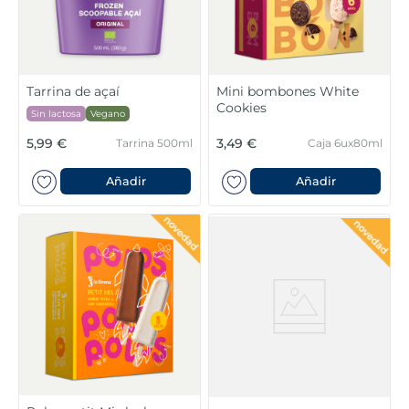
Tarrina de açaí
Mini bombones White
Cookies
Sin lactosa
Vegano
5,99 €
3,49 €
Tarrina 500ml
Caja 6ux80ml
Añadir
Añadir