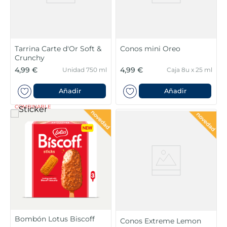
Tarrina Carte d'Or Soft &
Conos mini Oreo
Crunchy
4,99 €
4,99 €
Unidad 750 ml
Caja 8u x 25 ml
Añadir
Añadir
COMBINABLE
Bombón Lotus Biscoff
Conos Extreme Lemon