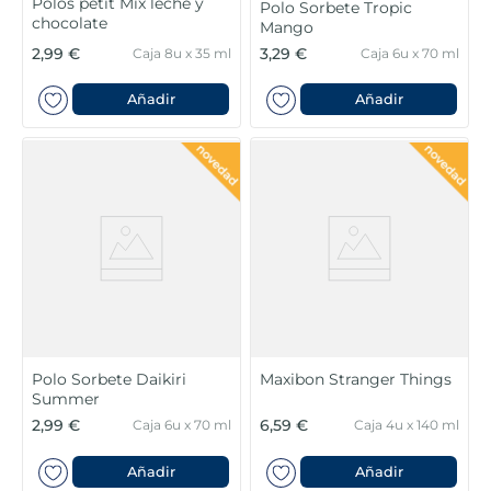
Polos petit Mix leche y
Polo Sorbete Tropic
chocolate
Mango
2,99 €
3,29 €
Caja 8u x 35 ml
Caja 6u x 70 ml
Añadir
Añadir
Polo Sorbete Daikiri
Maxibon Stranger Things
Summer
2,99 €
6,59 €
Caja 6u x 70 ml
Caja 4u x 140 ml
Añadir
Añadir