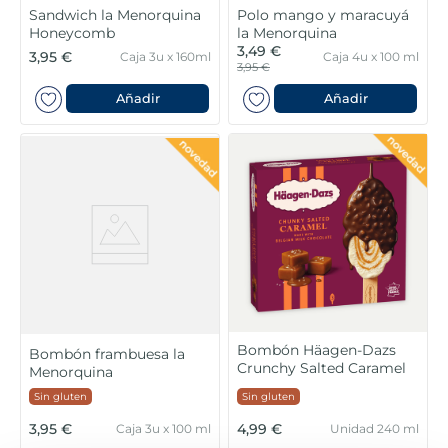
Sandwich la Menorquina
Polo mango y maracuyá
Honeycomb
la Menorquina
3,49 €
3,95 €
Caja 3u x 160ml
Caja 4u x 100 ml
3,95 €
Añadir
Añadir
Bombón Häagen-Dazs
Bombón frambuesa la
Crunchy Salted Caramel
Menorquina
Sin gluten
Sin gluten
3,95 €
4,99 €
Caja 3u x 100 ml
Unidad 240 ml