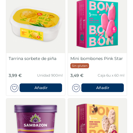
5
.
verduras
6
.
croquetas
7
.
canelones
8
.
listísimos
Tarrina sorbete de piña
Mini bombones Pink Star
Sin gluten
9
.
gambon
3,99 €
3,49 €
Unidad 900ml
Caja 6u x 60 ml
10
.
pollo
Añadir
Añadir