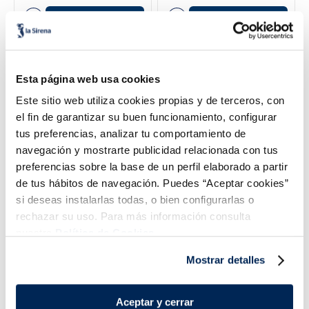
Añadir
Añadir
Esta página web usa cookies
Este sitio web utiliza cookies propias y de terceros, con
el fin de garantizar su buen funcionamiento, configurar
tus preferencias, analizar tu comportamiento de
navegación y mostrarte publicidad relacionada con tus
preferencias sobre la base de un perfil elaborado a partir
de tus hábitos de navegación. Puedes “Aceptar cookies”
Magnum Bon Bon Cherry
Conos Extreme Doble
si deseas instalarlas todas, o bien configurarlas o
Chocolate
rechazar su uso. Para más información consulta
2,99 €
4,99 €
Caja 6u x 120 ml
Unidad 204ml
5,15 €
nuestra
Política de Cookies.
Añadir
Añadir
Mostrar detalles
Aceptar y cerrar