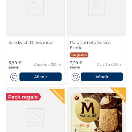
Sandwich Dinosaurus
Polo sorbete Solero
Exotic
Sin gluten
3,99 €
3,29 €
Caja 4u x 120 ml
Caja 3u x 90 ml
5,69 €
3,99 €
Añadir
Añadir