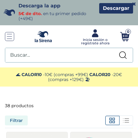
×
Descarga la app
Descargar
5€ de dto.
en tu primer pedido
(+49€)
0
Buscar...
TÉRMINOS MÁS BUSCADOS
🌊
CALOR10
-10€ (compras +99€)
CALOR20
-20€
(compras +129€) 🏖️
1
.
helados sirena
2
.
gambas
38
productos
3
.
patatas
Filtrar
4
.
gamba