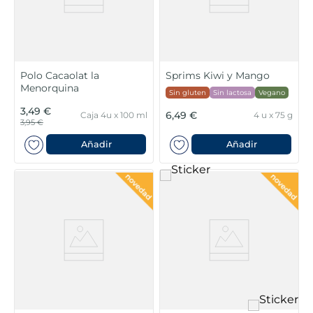
Polo Cacaolat la
Sprims Kiwi y Mango
Menorquina
Sin gluten
Sin lactosa
Vegano
3,49 €
6,49 €
Caja 4u x 100 ml
4 u x 75 g
3,95 €
Añadir
Añadir