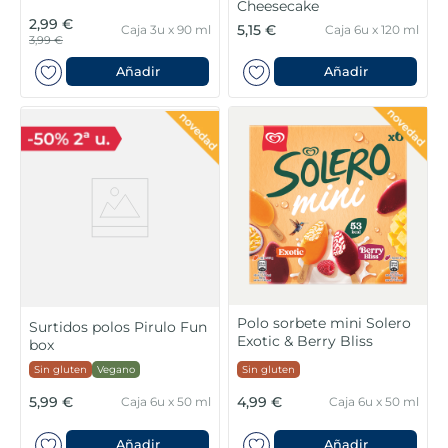
Cheesecake
2,99 €
5,15 €
Caja 3u x 90 ml
Caja 6u x 120 ml
3,99 €
Añadir
Añadir
Polo sorbete mini Solero
Surtidos polos Pirulo Fun
Exotic & Berry Bliss
box
Sin gluten
Vegano
Sin gluten
5,99 €
4,99 €
Caja 6u x 50 ml
Caja 6u x 50 ml
Añadir
Añadir