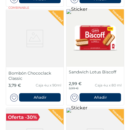
COMBINABLE
Sandwich Lotus Biscoff
Bombón Chococlack
Classic
2,99 €
3,79 €
Caja 4u x 90ml
Caja 4u x 80 ml
3,99 €
Añadir
Añadir