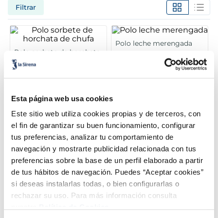
Filtrar
5
.
verduras
6
.
croquetas
Polo leche merengada
Polo sorbete de horchata
de chufa
7
.
canelones
Sin gluten
Sin lactosa
Vegano
Sin gluten
8
.
gambon
2,99 €
2,99 €
Caja 6 u 360 ml
Caja 6x60 ml
Esta página web usa cookies
Añadir
Añadir
9
.
listísimos
Este sitio web utiliza cookies propias y de terceros, con
el fin de garantizar su buen funcionamiento, configurar
10
.
pollo
tus preferencias, analizar tu comportamiento de
Helado Mini Milk
navegación y mostrarte publicidad relacionada con tus
Tarrina helado de leche
preferencias sobre la base de un perfil elaborado a partir
merengada
de tus hábitos de navegación. Puedes “Aceptar cookies”
Sin gluten
Sin gluten
si deseas instalarlas todas, o bien configurarlas o
Unidades 10 350
2,99 €
4,99 €
Unidad 900 ml
ml
3,49 €
rechazar su uso. Para más información consulta
nuestra
Política de Cookies.
Añadir
Añadir