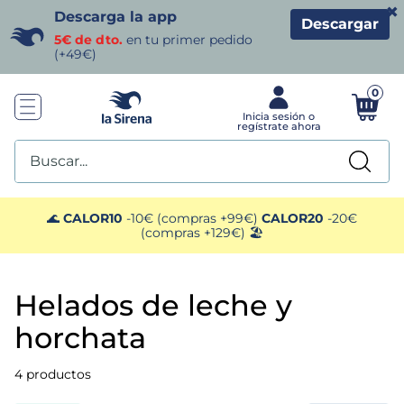
×
Descarga la app
Descargar
5€ de dto.
en tu primer pedido
(+49€)
0
Buscar...
TÉRMINOS MÁS BUSCADOS
🌊
CALOR10
-10€ (compras +99€)
CALOR20
-20€
(compras +129€) 🏖️
1
.
helados sirena
helados de leche y
2
.
gambas
horchata
3
.
patatas
4
productos
4
.
gamba