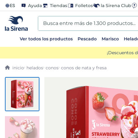
ES
Ayuda
Tiendas
Folletos
la Sirena Club
Busca entre más de 1.300 productos...
Ver todos los productos
Pescado
Marisco
Helad
TÉRMINOS MÁS BUSCADOS
¡Descuentos d
1
.
helados sirena
helados
conos
conos de nata y fresa
2
.
gambas
3
.
patatas
4
.
gamba
5
.
verduras
6
.
croquetas