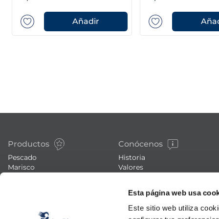
Añadir
Añad
Productos
Conócenos
Pescado
Historia
Marisco
Valores
Verdura
Noticias
Platos preparados
Trabaja con nosotros
Esta página web usa cook
Carne
Blog
Helados y postres
Eventos
Este sitio web utiliza cook
FAQs (preguntas frecuentes)