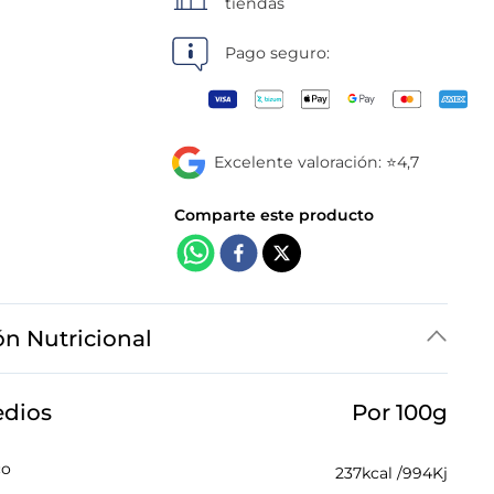
tiendas
Pago seguro:
Excelente valoración: ⭐4,7
ón Nutricional
edios
Por 100g
co
237
kcal /
994
Kj