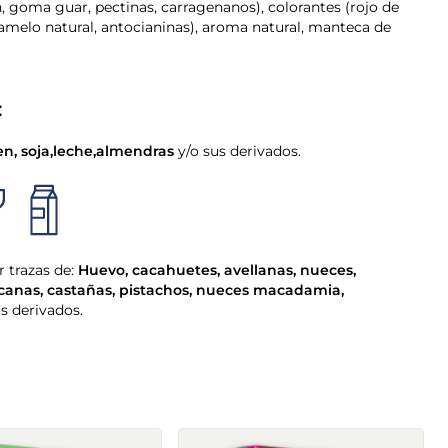
, goma guar, pectinas, carragenanos), colorantes (rojo de
amelo natural, antocianinas), aroma natural, manteca de
:
en
,
soja
,
leche
,
almendras
y/o sus derivados.
 trazas de:
Huevo
,
cacahuetes
,
avellanas
,
nueces
,
canas
,
castañas
,
pistachos
,
nueces macadamia
,
us derivados.