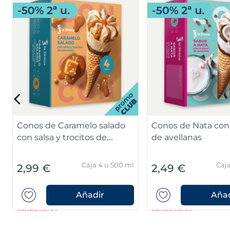
Conos de Cheesecake
Conos Black and W
Caja 4 u 480 ml
Caj
2,99 €
2,49 €
Añadir
Añad
COMBINABLE
COMBINABLE