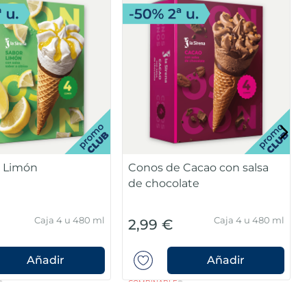
Vainilla sin
Conos de Turrón
 añadidos
añadidos
Caja 4u 480 ml
Caja 4 u 480 ml
3,49 €
Añadir
Añadir
COMBINABLE