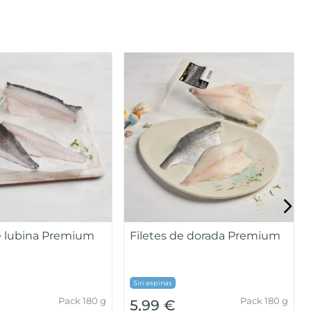
lada grande
Gambón Austral mediano
40/60 piezas/caja
MSC
Caja 2kg(40/60
Bolsa 450g
€
22,99 €
piezas/caja)