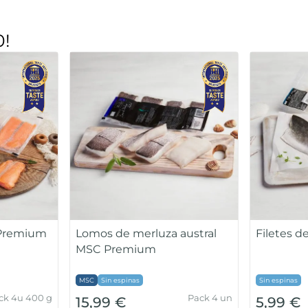
0!
diana
Bogavante
Gamba pe
Unidad 350-450g -
Bolsa 360g
10,99 
12,99 €
10% glaseo