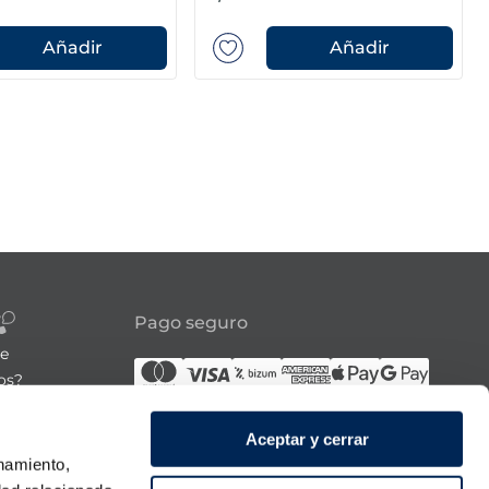
Añadir
Añadir
Pago seguro
re
os?
Síguenos
Aceptar y cerrar
onamiento,
21:00h