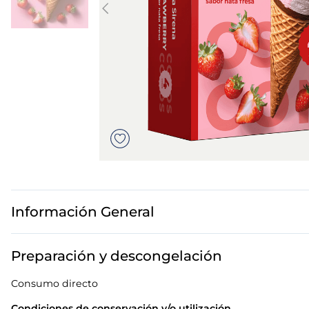
7
.
canelones
8
.
gambon
9
.
listísimos
10
.
pollo
Información General
Preparación y descongelación
Consumo directo
Condiciones de conservación y/o utilización