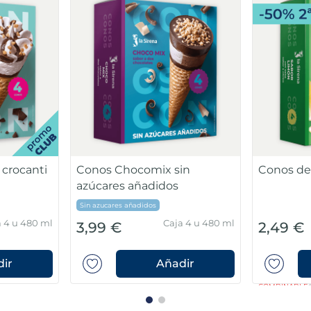
Conos de Vainilla con
Conos de 
crocanti de avellanas
azúcares
hite
Sin azucares 
a 4 u 480 ml
Caja 4 u 480 ml
2,49 €
3,49 €
ir
Añadir
COMBINABLE