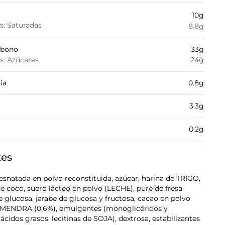
10
g
es: Saturadas
8.8
g
rbono
33
g
es: Azúcares
24
g
ia
0.8
g
3.3
g
0.2
g
tes
snatada en polvo reconstituida, azúcar, harina de TRIGO,
e coco, suero lácteo en polvo (LECHE), puré de fresa
de glucosa, jarabe de glucosa y fructosa, cacao en polvo
LMENDRA (0,6%), emulgentes (monoglicéridos y
 ácidos grasos, lecitinas de SOJA), dextrosa, estabilizantes