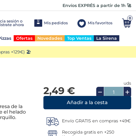
Envíos EXPRÉS a partir de 1h 🚀
0
Mis pedidos
Mis favoritos
izzas
Ofertas
Novedades
Top Ventas
La Sirena
ras +129€) 🏖️
uds
2,49 €
Añadir a la cesta
resa de la
e el helado
quillo.
Envío GRATIS en compras +49€
Recogida gratis en +250