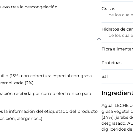
nuevo tras la descongelación
Grasas
de los cual
Hidratos de ca
de los cual
Fibra alimentar
Proteínas
illo (15%) con cobertura especial con grasa
Sal
aramelizada (2%)
Ingredien
mación recibida por correo electrónico para
Agua, LECHE de
s la información del etiquetado del producto
grasa vegetal d
(3,7%), jarabe 
sición, alérgenos…).
desgrasado, A
diglicéridos de