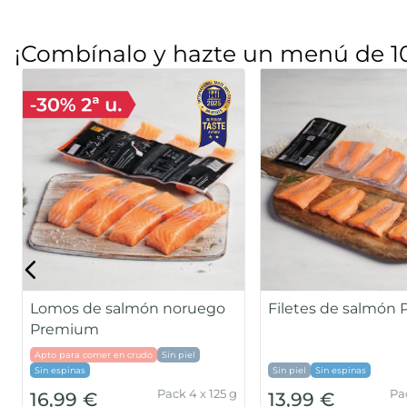
¡Combínalo y hazte un menú de 1
Gamba pelada me
Mejillón de origen nacional
en su jugo
Pack 500g
3,99 €
6,99 €