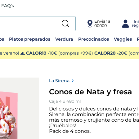
FAQ's
Enviar a
00000
os
Platos preparados
Verdura
Precocinados
Veggies
P
e verano! 🌊
CALOR10
-10€ (compras +99€)
CALOR20
-20€ (comp
La Sirena
Conos de Nata y fresa
Caja 4 u 480 ml
Deliciosos y dulces conos de nata y f
Sirena, la combinación perfecta entr
más cremoso y crujiente cono de bar
¡Pruébalos!
Pack de 4 conos.