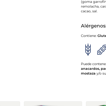
(goma garrofín
remolacha, car
cacao, sal.
Alérgenos
Contiene:
Glut
Puede contener
anacardos
,
pa
mostaza
y/o s