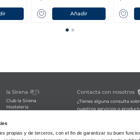
protector
ir
Añadir
la Sirena
Contacta con nosotros
Club la Sirena
¿Tienes alguna consulta sob
Hostelería
nuestros servicios o product
Familia numerosa
Tiendas
sac@lasirena.es
ies
Trucos de cocina
900 21 06 21
Recetas
ies propias y de terceros, con el fin de garantizar su buen funci
Promociones - Bases legales
De lunes a sábado de 9:00 a 