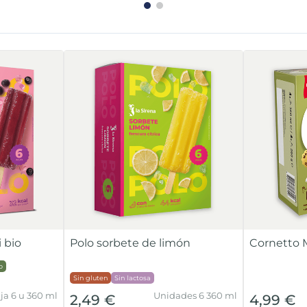
 bio
Polo sorbete de limón
Cornetto 
o
Sin gluten
Sin lactosa
ja 6 u 360 ml
Unidades 6 360 ml
2,49 €
4,99 €