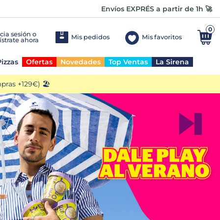
Envíos EXPRÉS a partir de 1h 🚀
0
Mis pedidos
Mis favoritos
izzas
Ofertas
Novedades
Top Ventas
La Sirena
ras +129€) 🏖️