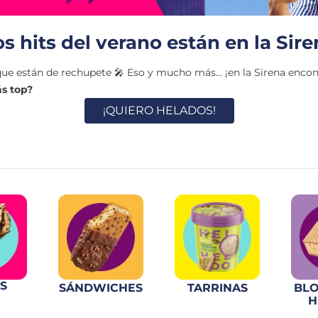
os hits del verano están en la Sire
e están de rechupete 🎤 Eso y mucho más... ¡en la Sirena encon
ás top?
¡QUIERO HELADOS!
S
SÁNDWICHES
TARRINAS
BLO
H