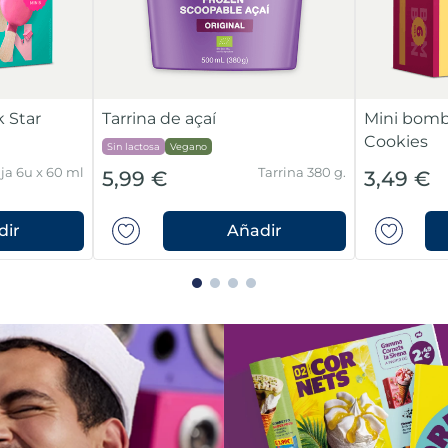
 Star
Tarrina de açaí
Mini bom
Cookies
Sin lactosa
Vegano
ja 6u x 60 ml
Tarrina 380 g.
5,99 €
3,49 €
dir
Añadir