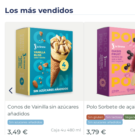
Los más vendidos
Conos de Vainilla sin azúcares
Polo Sorbete de açai
añadidos
Sin gluten
Sin lactosa
Vegan
Sin azucares añadidos
Sin azucares añadidos
Caja 4u 480 ml
Ca
3,49 €
3,79 €