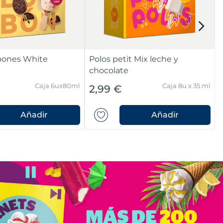
bones White
Polos petit Mix leche y
chocolate
Caja 6ux80ml
Caja 8u x 35 ml
2,99 €
Añadir
Añadir