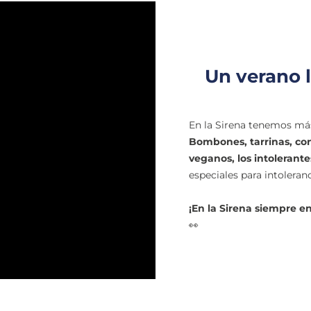
Un verano l
En la Sirena tenemos más
Bombones, tarrinas, co
veganos, los intolerantes
especiales para intoleran
¡En la Sirena siempre en
👀