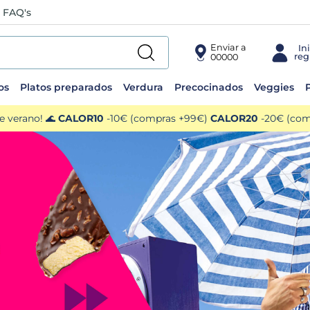
FAQ's
Enviar a
00000
os
Platos preparados
Verdura
Precocinados
Veggies
P
e verano! 🌊
CALOR10
-10€ (compras +99€)
CALOR20
-20€ (comp