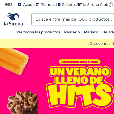
ES
Ayuda
Tiendas
Folletos
la Sirena Club
Busca entre más de 1.300 productos...
Ver todos los productos
Pescado
Marisco
Helad
TÉRMINOS MÁS BUSCADOS
¡Descuentos d
1
.
helados sirena
2
.
gambas
3
.
patatas
4
.
gamba
5
.
verduras
6
.
croquetas