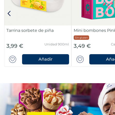
Tarrina sorbete de piña
Mini bombones Pink
Sin gluten
Unidad 900ml
Ca
3,99 €
3,49 €
Añadir
Aña