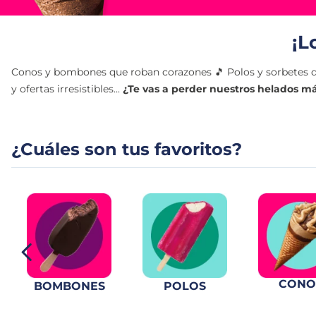
7
.
canelones
¡L
8
.
gambon
Conos y bombones que roban corazones 🎵 Polos y sorbetes qu
y ofertas irresistibles...
¿Te vas a perder nuestros helados m
9
.
listísimos
10
.
pollo
¿Cuáles son tus favoritos?
CONO
BOMBONES
POLOS