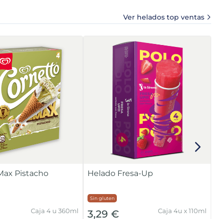
Ver helados top ventas
Max Pistacho
Helado Fresa-Up
Sin gluten
Caja 4 u 360ml
Caja 4u x 110ml
3,29 €