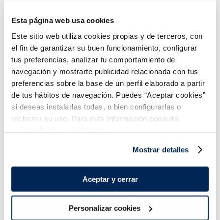
4,99 €
4,99 €
Pack 3ux85ml
Pack 3 x 85 ml
Esta página web usa cookies
Añadir
Añadir
Este sitio web utiliza cookies propias y de terceros, con
el fin de garantizar su buen funcionamiento, configurar
tus preferencias, analizar tu comportamiento de
navegación y mostrarte publicidad relacionada con tus
preferencias sobre la base de un perfil elaborado a partir
de tus hábitos de navegación. Puedes “Aceptar cookies”
si deseas instalarlas todas, o bien configurarlas o
rechazar su uso. Para más información consulta
nuestra
Política de Cookies.
Mostrar detalles
Magnum After dinner
Magnum mini Double
Classic
chocolate
Sin gluten
Aceptar y cerrar
5,49 €
5,99 €
Caja 8 u 280 ml
Pack 6ux55ml
Personalizar cookies
Añadir
Añadir