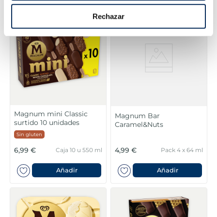
Rechazar
Magnum mini Classic
Magnum Bar
surtido 10 unidades
Caramel&Nuts
Sin gluten
6,99 €
4,99 €
Caja 10 u 550 ml
Pack 4 x 64 ml
Añadir
Añadir