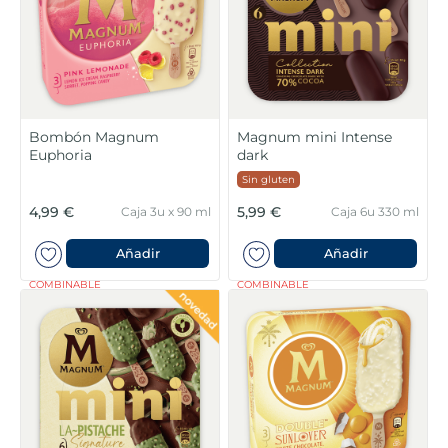
Bombón Magnum
Magnum mini Intense
Euphoria
dark
Sin gluten
4,99 €
5,99 €
Caja 3u x 90 ml
Caja 6u 330 ml
Añadir
Añadir
COMBINABLE
COMBINABLE