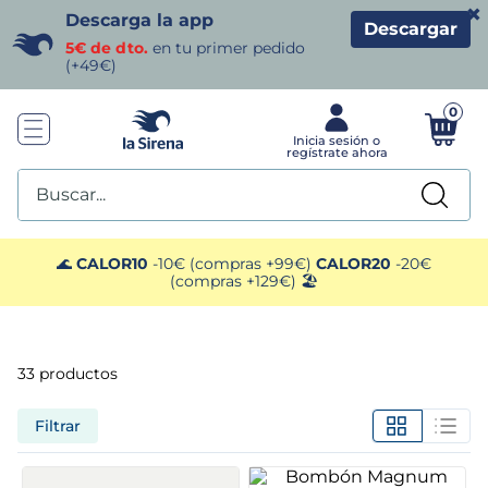
×
Descarga la app
Descargar
5€ de dto.
en tu primer pedido
(+49€)
0
Buscar...
TÉRMINOS MÁS BUSCADOS
🌊
CALOR10
-10€ (compras +99€)
CALOR20
-20€
(compras +129€) 🏖️
1
.
helados sirena
2
.
gambas
33
productos
3
.
patatas
Filtrar
4
.
gamba