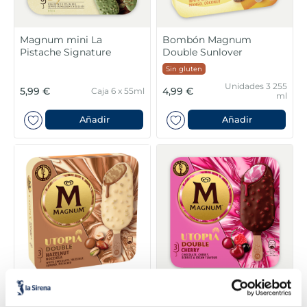
Magnum mini La
Bombón Magnum
Pistache Signature
Double Sunlover
Sin gluten
Unidades 3 255
5,99 €
4,99 €
Caja 6 x 55ml
ml
Añadir
Añadir
Bombón Magnum
Bombón Magnum
Double Nocciola
Double Cherry