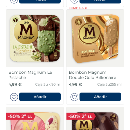
COMBINABLE
Bombón Magnum Le
Bombón Magnum
Pistache
Double Gold Billionaire
4,99 €
4,99 €
Caja 3u x 90 ml
Caja 3u255 ml
Añadir
Añadir