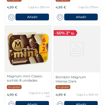
4,99 €
4,99 €
Caja 6 u 330 ml
Caja 3u 270ml
Añadir
Añadir
Magnum mini Classic
Bombón Magnum
surtido 8 unidades
Intense Dark
Sin gluten
Sin gluten
Caja 6+2 u 440
4,99 €
4,99 €
Caja 3 u 300 ml
ml
Añadir
Añadir