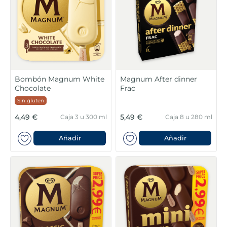
Bombón Magnum White
Magnum After dinner
Chocolate
Frac
Sin gluten
4,49 €
5,49 €
Caja 3 u 300 ml
Caja 8 u 280 ml
Añadir
Añadir