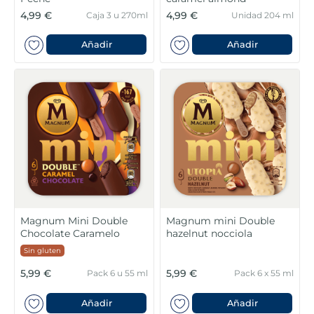
4,99 €
4,99 €
Caja 3 u 270ml
Unidad 204 ml
Añadir
Añadir
Magnum Mini Double
Magnum mini Double
Chocolate Caramelo
hazelnut nocciola
Sin gluten
5,99 €
5,99 €
Pack 6 u 55 ml
Pack 6 x 55 ml
Añadir
Añadir