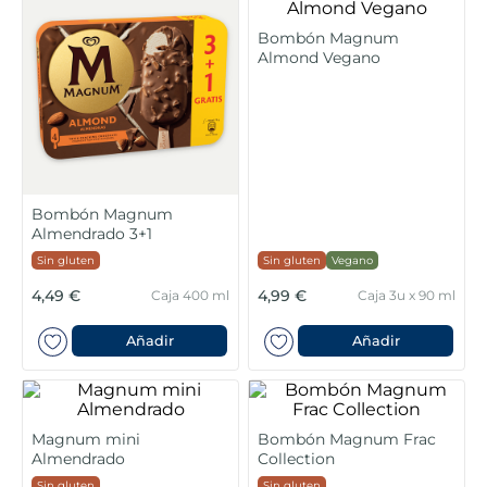
5
.
verduras
Bombón Magnum
Almond Vegano
6
.
croquetas
7
.
canelones
8
.
gambon
Bombón Magnum
Almendrado 3+1
9
.
listísimos
Sin gluten
Sin gluten
Vegano
4,49 €
4,99 €
Caja 400 ml
Caja 3u x 90 ml
10
.
pollo
Añadir
Añadir
Magnum mini
Bombón Magnum Frac
Almendrado
Collection
Sin gluten
Sin gluten