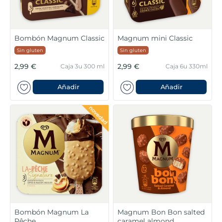
Bombón Magnum Classic
Magnum mini Classic
Sin gluten
Sin gluten
2,99 €
2,99 €
Caja 3u 300 ml
Caja 6u 330ml
Añadir
Añadir
Bombón Magnum La
Magnum Bon Bon salted
Pêche
caramel almond