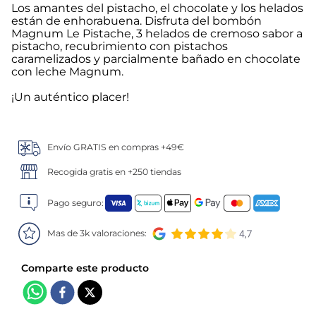
Los amantes del pistacho, el chocolate y los helados
están de enhorabuena. Disfruta del bombón
5
.
verduras
Magnum Le Pistache, 3 helados de cremoso sabor a
pistacho, recubrimiento con pistachos
6
.
croquetas
caramelizados y parcialmente bañado en chocolate
con leche Magnum.
7
.
canelones
¡Un auténtico placer!
8
.
gambon
Envío GRATIS en compras +49€
9
.
sushi
Recogida gratis en +250 tiendas
10
.
listísimos
Pago seguro:
Mas de 3k valoraciones: