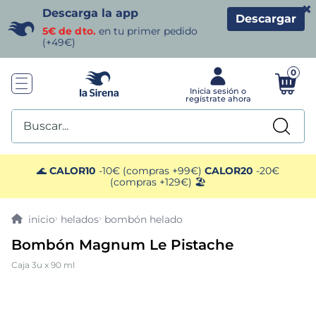
×
Descarga la app
Descargar
5€ de dto.
en tu primer pedido
(+49€)
0
Buscar...
TÉRMINOS MÁS BUSCADOS
🌊
CALOR10
-10€ (compras +99€)
CALOR20
-20€
(compras +129€) 🏖️
1
.
helados sirena
helados
bombón helado
2
.
gambas
Bombón Magnum Le Pistache
Caja 3u x 90 ml
3
.
patatas
4
.
gamba