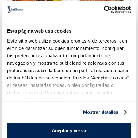
Bombón Magnum
Bombón Magnum
Almendrado 3+1
Double Nocciola
Esta página web usa cookies
Sin gluten
Este sitio web utiliza cookies propias y de terceros, con
4,49 €
4,99 €
Caja 400 ml
Pack 3ux85ml
el fin de garantizar su buen funcionamiento, configurar
tus preferencias, analizar tu comportamiento de
Añadir
Añadir
navegación y mostrarte publicidad relacionada con tus
preferencias sobre la base de un perfil elaborado a partir
de tus hábitos de navegación. Puedes “Aceptar cookies”
si deseas instalarlas todas, o bien configurarlas o
rechazar su uso. Para más información consulta
nuestra
Política de Cookies.
Mostrar detalles
¡Combínalo y hazte un menú de 10!
Aceptar y cerrar