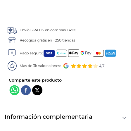
5
.
verduras
6
.
croquetas
Envío GRATIS en compras +49€
7
.
canelones
Recogida gratis en +250 tiendas
8
.
gambon
Pago seguro:
Mas de 3k valoraciones:
9
.
listísimos
10
.
pollo
Información complementaria