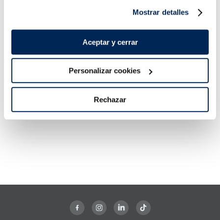
Mostrar detalles
Lomos de salmón
Filetes de salmón
noruego Premium
Premium
Aceptar y cerrar
Sin espinas
Sin piel
Sin espinas
Sin piel
16,99 €
13,99 €
Pack 4 x 125 g
Pack 4u 400 g
Personalizar cookies
Añadir
Añadir
Rechazar