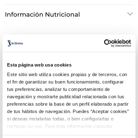
Información Nutricional
Esta página web usa cookies
Este sitio web utiliza cookies propias y de terceros, con
¡Combínalo y hazte un menú de 10!
el fin de garantizar su buen funcionamiento, configurar
tus preferencias, analizar tu comportamiento de
navegación y mostrarte publicidad relacionada con tus
preferencias sobre la base de un perfil elaborado a partir
de tus hábitos de navegación. Puedes “Aceptar cookies”
si deseas instalarlas todas, o bien configurarlas o
rechazar su uso. Para más información consulta
nuestra
Política de Cookies.