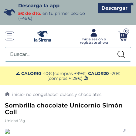
×
Descarga la app
Descargar
5€ de dto.
en tu primer pedido
(+49€)
0
Buscar...
TÉRMINOS MÁS BUSCADOS
🌊
CALOR10
-10€ (compras +99€)
CALOR20
-20€
(compras +129€) 🏖️
1
.
helados sirena
no congelados
dulces y chocolates
2
.
gambas
Sombrilla chocolate Unicornio Simón
Coll
3
.
patatas
Unidad 15g
4
.
gamba