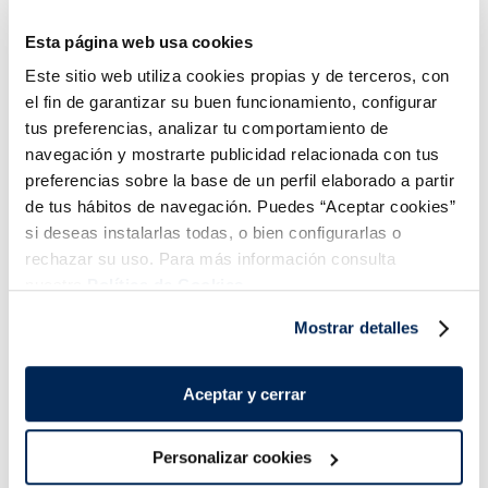
Información Nutricional
Esta página web usa cookies
Este sitio web utiliza cookies propias y de terceros, con
el fin de garantizar su buen funcionamiento, configurar
tus preferencias, analizar tu comportamiento de
navegación y mostrarte publicidad relacionada con tus
preferencias sobre la base de un perfil elaborado a partir
de tus hábitos de navegación. Puedes “Aceptar cookies”
si deseas instalarlas todas, o bien configurarlas o
rechazar su uso. Para más información consulta
¡Combínalo y hazte un menú de 10!
nuestra
Política de Cookies.
Mostrar detalles
Aceptar y cerrar
Personalizar cookies