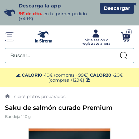
×
Descarga la app
Descargar
5€ de dto.
en tu primer pedido
(+49€)
0
Buscar...
TÉRMINOS MÁS BUSCADOS
🌊
CALOR10
-10€ (compras +99€)
CALOR20
-20€
(compras +129€) 🏖️
1
.
helados sirena
platos preparados
2
.
gambas
Saku de salmón curado Premium
Bandeja 140 g
3
.
patatas
4
.
gamba