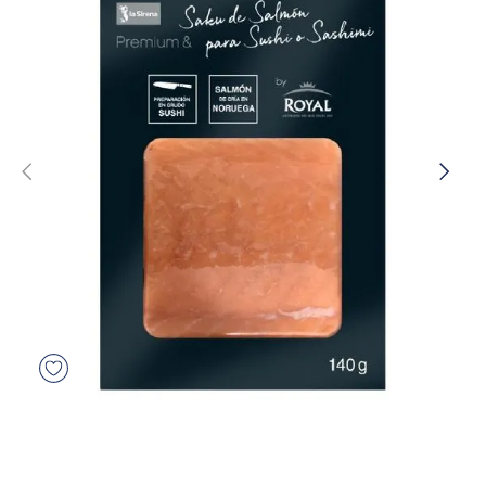
5
.
verduras
6
.
croquetas
7
.
canelones
8
.
gambon
9
.
listísimos
10
.
pollo