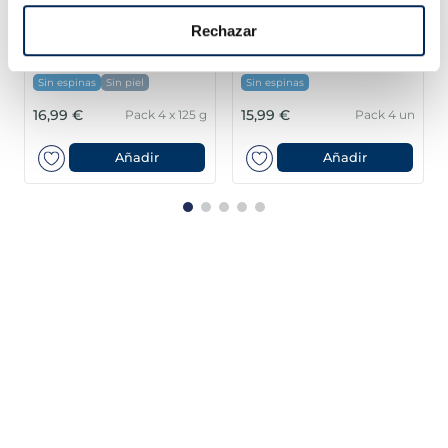
Rechazar
Lomos de salmón
Lomos de merluza
noruego Premium
austral MSC Premium
Sin espinas
Sin piel
Sin espinas
16,99 €
15,99 €
Pack 4 x 125 g
Pack 4 un
Añadir
Añadir