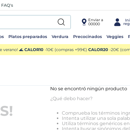
FAQ's
Enviar a
00000
os
Platos preparados
Verdura
Precocinados
Veggies
P
e verano! 🌊
CALOR10
-10€ (compras +99€)
CALOR20
-20€ (comp
No se encontró ningún producto
¿Qué debo hacer?
S!
Comprueba los términos ing
Intenta utilizar una sola palab
Utiliza términos genéricos e
Intenta buscar sinónimos de