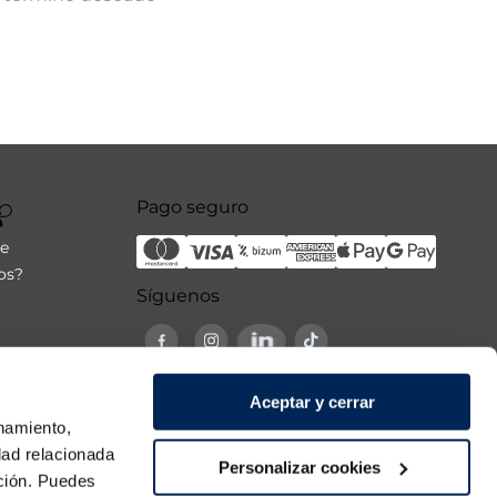
Pago seguro
re
os?
Síguenos
21:00h
Aceptar y cerrar
 domingo
onamiento,
dad relacionada
Personalizar cookies
ación. Puedes