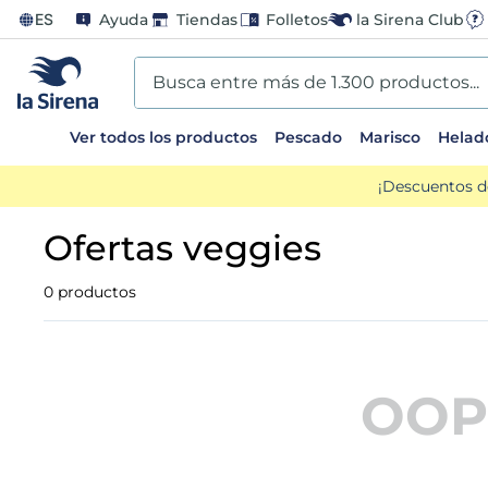
ES
Ayuda
Tiendas
Folletos
la Sirena Club
Busca entre más de 1.300 productos...
Ver todos los productos
Pescado
Marisco
Helad
TÉRMINOS MÁS BUSCADOS
¡Descuentos d
1
.
helados sirena
ofertas veggies
2
.
gambas
0
productos
3
.
patatas
4
.
gamba
OOP
5
.
verduras
6
.
croquetas