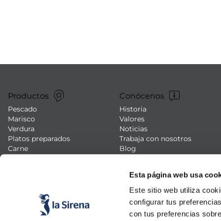
7
.
canelones
8
.
gambon
9
.
listísimos
10
.
pollo
Productos
Conócenos
Pescado
Historia
Marisco
Valores
Verdura
Noticias
Platos preparados
Trabaja con nosotros
Carne
Blog
Helados y postres
Eventos
FAQs (preguntas frecuentes)
Esta página web usa cook
Este sitio web utiliza cook
configurar tus preferencia
con tus preferencias sobre