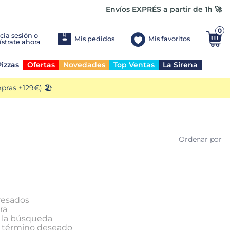
Envíos EXPRÉS a partir de 1h 🚀
0
Mis pedidos
Mis favoritos
izzas
Ofertas
Novedades
Top Ventas
La Sirena
ras +129€) 🏖️
Ordenar por
resados
ra
n la búsqueda
l término deseado