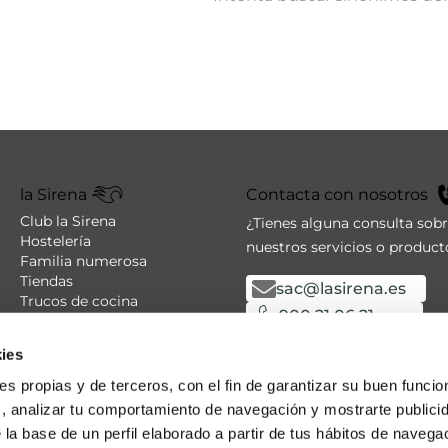
la Sirena
Contacta con nosotros
Club la Sirena
¿Tienes alguna consulta sob
Hostelería
nuestros servicios o product
Familia numerosa
Tiendas
sac@lasirena.es
Trucos de cocina
900 21 06 21
Recetas
Promociones - Bases legales
De lunes a sábado de 9:00 a 
ies
Aviso legal
Política de privacidad
Algunas tiendas abiertas el
ies propias y de terceros, con el fin de garantizar su buen funci
Condiciones de compra
s, analizar tu comportamiento de navegación y mostrarte publici
Política de cookies
 la base de un perfil elaborado a partir de tus hábitos de naveg
Política LLMS