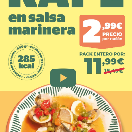
5
.
verduras
6
.
croquetas
7
.
canelones
8
.
gambon
9
.
sushi
10
.
listísimos