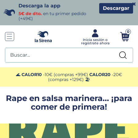
×
Descarga la app
Descargar
5€ de dto.
en tu primer pedido
(+49€)
0
Buscar...
TÉRMINOS MÁS BUSCADOS
🌊
CALOR10
-10€ (compras +99€)
CALOR20
-20€
(compras +129€) 🏖️
1
.
helados sirena
Rape en salsa marinera... ¡para
2
.
gambas
comer de primera!
3
.
patatas
4
.
gamba