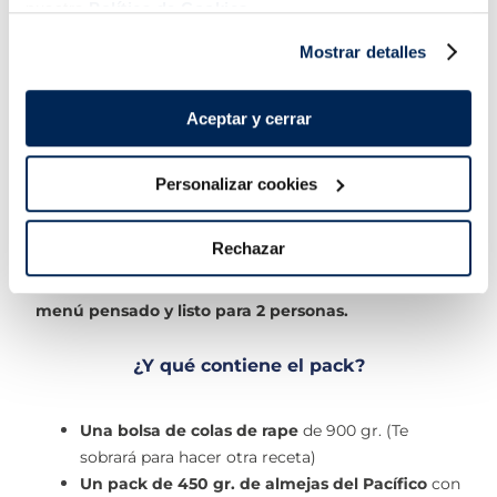
nuestra
Política de Cookies.
Añadir
Añadir
Mostrar detalles
Aceptar y cerrar
Todo lo que necesitas,
¡ahora con descuento!
Personalizar cookies
Sólo durante el mes de Julio, del 25/06 al XX/07, te
Rechazar
podrás llevar los 3 ingredientes principales de la receta
por sólo 11,99€.
Ahorrarás 3,28€ y además tendrás el
menú pensado y listo para 2 personas.
¿Y qué contiene el pack?
Una bolsa de colas de rape
de 900 gr. (Te
sobrará para hacer otra receta)
Un pack de 450 gr. de almejas del Pacífico
con