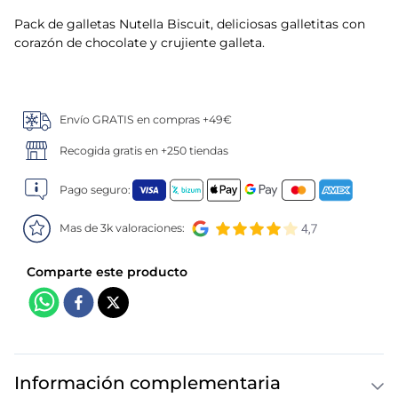
Pack de galletas Nutella Biscuit, deliciosas galletitas con
5
.
verduras
corazón de chocolate y crujiente galleta.
6
.
croquetas
7
.
canelones
Envío GRATIS en compras +49€
Recogida gratis en +250 tiendas
8
.
gambon
Pago seguro:
9
.
listísimos
Mas de 3k valoraciones:
10
.
pollo
Información complementaria