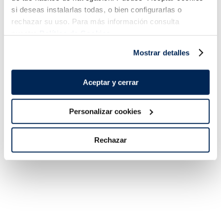
si deseas instalarlas todas, o bien configurarlas o
rechazar su uso. Para más información consulta
nuestra
Política de Cookies.
Lomos de merluza
Filetes de lubina
Mostrar detalles
austral MSC Premium
Premium
Sin espinas
Sin espinas
15,99 €
5,99 €
Pack 4 un
Pack 180 g
Aceptar y cerrar
Añadir
Añadir
Personalizar cookies
Rechazar