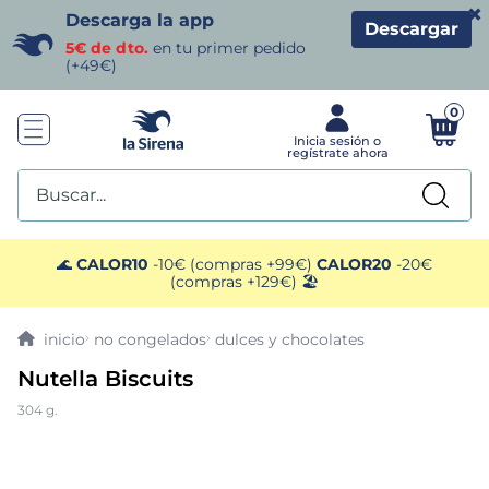
×
Descarga la app
Descargar
5€ de dto.
en tu primer pedido
(+49€)
0
Buscar...
TÉRMINOS MÁS BUSCADOS
🌊
CALOR10
-10€ (compras +99€)
CALOR20
-20€
(compras +129€) 🏖️
1
.
helados sirena
no congelados
dulces y chocolates
2
.
gambas
Nutella Biscuits
304 g.
3
.
patatas
4
.
gamba