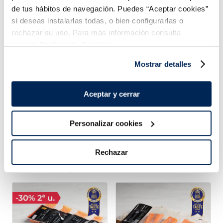
Bombón almendrado 6
Mini bombones
de tus hábitos de navegación. Puedes “Aceptar cookies”
unidades
almendrados sin azúcar
si deseas instalarlas todas, o bien configurarlas o
añadido
Sin gluten
rechazar su uso. Para más información consulta
Sin gluten
Sin azucares añadidos
nuestra
Política de Cookies.
Pack 6 u 480
2,49 €
3,99 €
Caja 6 u 300 ml
ml
Mostrar detalles
Añadir
Añadir
Aceptar y cerrar
Personalizar cookies
Rechazar
¡Combínalo y hazte un menú de 10!