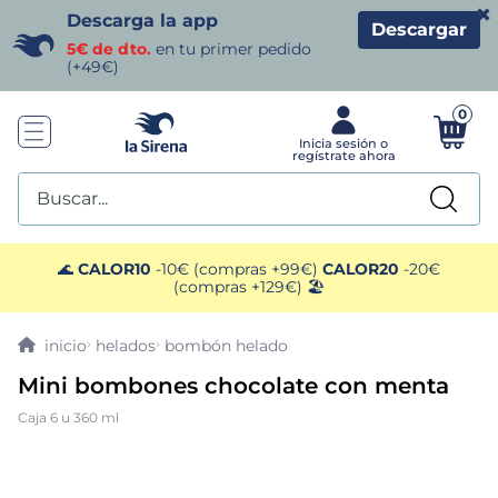
×
Descarga la app
Descargar
5€ de dto.
en tu primer pedido
(+49€)
0
Buscar...
TÉRMINOS MÁS BUSCADOS
🌊
CALOR10
-10€ (compras +99€)
CALOR20
-20€
(compras +129€) 🏖️
1
.
helados sirena
helados
bombón helado
2
.
gambas
Mini bombones chocolate con menta
Caja 6 u 360 ml
3
.
patatas
4
.
gamba