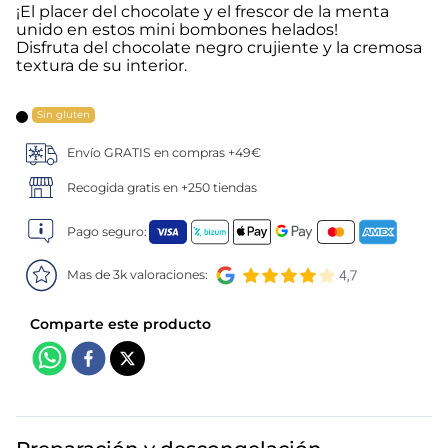
¡El placer del chocolate y el frescor de la menta
unido en estos mini bombones helados!
5
.
verduras
Disfruta del chocolate negro crujiente y la cremosa
textura de su interior.
6
.
croquetas
Sin gluten
7
.
canelones
Envío GRATIS en compras +49€
8
.
gambon
Recogida gratis en +250 tiendas
9
.
sushi
Pago seguro:
Mas de 3k valoraciones:
10
.
listísimos