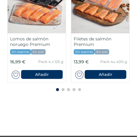
Lomos de salmón
Filetes de salmón
noruego Premium
Premium
Sin espinas
Sin piel
Sin espinas
Sin piel
16,99 €
13,99 €
Pack 4 x 125 g
Pack 4u 400 g
Añadir
Añadir