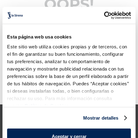
OOPS!
5
.
verduras
No se encontró ningún producto
6
.
croquetas
¿Qué debo hacer?
Esta página web usa cookies
7
.
canelones
Comprueba los términos
Este sitio web utiliza cookies propias y de terceros, con
ingresados
el fin de garantizar su buen funcionamiento, configurar
8
.
gambon
Intenta utilizar una sola
palabra
tus preferencias, analizar tu comportamiento de
Utiliza términos genéricos en
navegación y mostrarte publicidad relacionada con tus
9
.
listísimos
la búsqueda
preferencias sobre la base de un perfil elaborado a partir
Intenta buscar sinónimos del
término deseado
de tus hábitos de navegación. Puedes “Aceptar cookies”
10
.
pollo
si deseas instalarlas todas, o bien configurarlas o
Error:
Request failed with status code 429
rechazar su uso. Para más información consulta
nuestra
Política de Cookies.
Mostrar detalles
Aceptar y cerrar