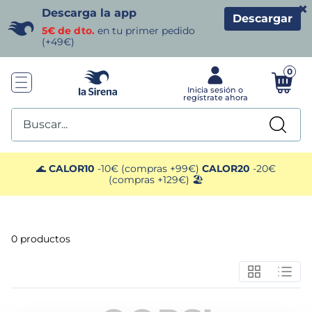
×
Descarga la app
Descargar
5€ de dto.
en tu primer pedido
(+49€)
0
Buscar...
TÉRMINOS MÁS BUSCADOS
🌊
CALOR10
-10€ (compras +99€)
CALOR20
-20€
(compras +129€) 🏖️
1
.
helados sirena
2
.
gambas
0
productos
3
.
patatas
4
.
gamba