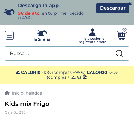
×
Descarga la app
Descargar
5€ de dto.
en tu primer pedido
(+49€)
0
Buscar...
TÉRMINOS MÁS BUSCADOS
🌊
CALOR10
-10€ (compras +99€)
CALOR20
-20€
(compras +129€) 🏖️
1
.
helados sirena
helados
2
.
gambas
Kids mix Frigo
Caja 8u 398ml
3
.
patatas
4
.
gamba