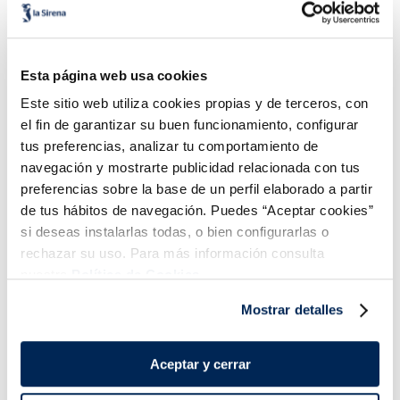
Calippo super mix
Sorbete mango sin
azúcares añadidos
Sin gluten
Sin lactosa
Vegano
Sin azucares añadidos
Sin gluten
Esta página web usa cookies
3,49 €
4,99 €
Caja 6 u 360 ml
Caja 5 u 525 ml
Este sitio web utiliza cookies propias y de terceros, con
el fin de garantizar su buen funcionamiento, configurar
Añadir
Añadir
tus preferencias, analizar tu comportamiento de
navegación y mostrarte publicidad relacionada con tus
COMBINABLE
preferencias sobre la base de un perfil elaborado a partir
de tus hábitos de navegación. Puedes “Aceptar cookies”
si deseas instalarlas todas, o bien configurarlas o
rechazar su uso. Para más información consulta
nuestra
Política de Cookies.
¡Combínalo y hazte un menú de 10!
Mostrar detalles
Aceptar y cerrar