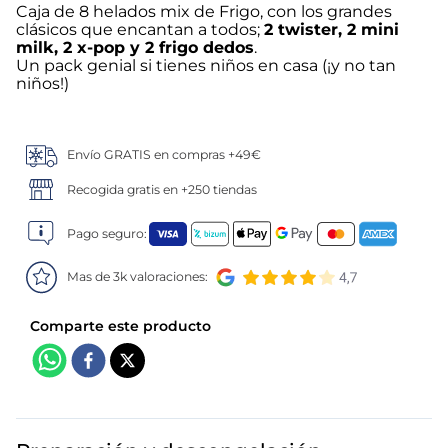
Caja de 8 helados mix de Frigo, con los grandes
clásicos que encantan a todos;
2 twister, 2 mini
5
.
verduras
milk, 2 x-pop y 2 frigo dedos
.
Un pack genial si tienes niños en casa (¡y no tan
6
.
croquetas
niños!)
7
.
canelones
Envío GRATIS en compras +49€
8
.
gambon
Recogida gratis en +250 tiendas
9
.
listísimos
Pago seguro:
10
.
pollo
Mas de 3k valoraciones: