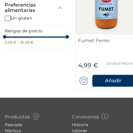
7
.
canelones
sin gluten
8
.
gambon
Rangos de precio
Fumet Ferrer
9
.
sushi
2,00 €
–
10,00 €
10
.
listísimos
Unidad 940m
4,99 €
Añadir
Productos
Conócenos
Pescado
Historia
Marisco
Valores