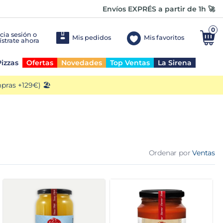
Envíos EXPRÉS a partir de 1h 🚀
0
Mis pedidos
Mis favoritos
izzas
Ofertas
Novedades
Top Ventas
La Sirena
ras +129€) 🏖️
Ordenar por
Ventas