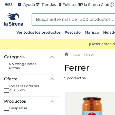
ES
Ayuda
Tiendas
Folletos
la Sirena Club
Busca entre más de 1.300 productos...
Ver todos los productos
Pescado
Marisco
Helad
TÉRMINOS MÁS BUSCADOS
¡Descuentos d
1
.
helados sirena
ferrer
2
.
gambas
no congelados
ferrer
pizzas
3
.
patatas
5
productos
Oferta
todas las ofertas
4
.
gamba
2ª al -30%
5
.
verduras
despensa
6
.
croquetas