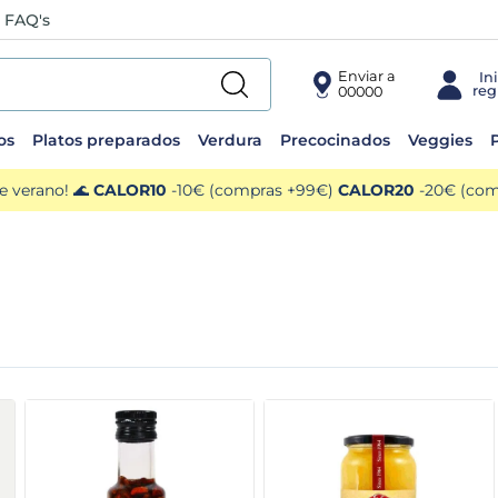
FAQ's
Enviar a
00000
os
Platos preparados
Verdura
Precocinados
Veggies
P
e verano! 🌊
CALOR10
-10€ (compras +99€)
CALOR20
-20€ (comp