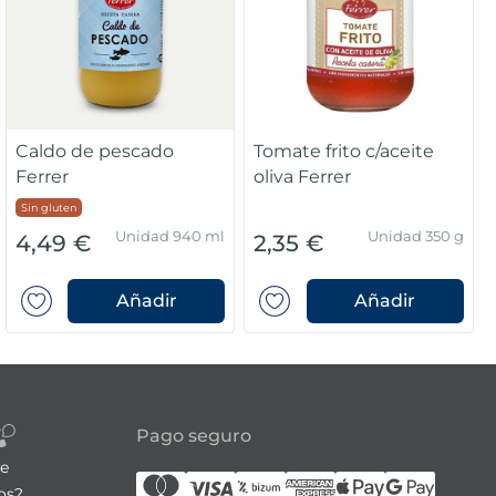
Caldo de pescado
Tomate frito c/aceite
Ferrer
oliva Ferrer
Sin gluten
Unidad 940 ml
Unidad 350 g
4,49 €
2,35 €
Añadir
Añadir
Pago seguro
re
os?