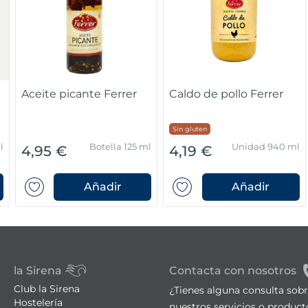
Aceite picante Ferrer
Caldo de pollo Ferrer
Sin gluten
l
Botella 125 ml
Unidad 940 ml
4,95 €
4,19 €
Añadir
Añadir
la Sirena
Contacta con nosotros
Club la Sirena
¿Tienes alguna consulta sob
Hostelería
nuestros servicios o product