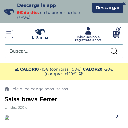
×
Descarga la app
Descargar
5€ de dto.
en tu primer pedido
(+49€)
0
Buscar...
TÉRMINOS MÁS BUSCADOS
🌊
CALOR10
-10€ (compras +99€)
CALOR20
-20€
(compras +129€) 🏖️
1
.
helados sirena
no congelados
salsas
2
.
gambas
Salsa brava Ferrer
Unidad 320 g
3
.
patatas
4
.
gamba