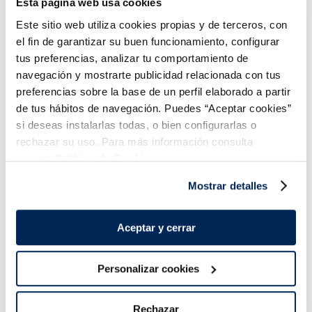
Esta página web usa cookies
COMBINABLE
Este sitio web utiliza cookies propias y de terceros, con
el fin de garantizar su buen funcionamiento, configurar
tus preferencias, analizar tu comportamiento de
navegación y mostrarte publicidad relacionada con tus
preferencias sobre la base de un perfil elaborado a partir
de tus hábitos de navegación. Puedes “Aceptar cookies”
¡Combínalo y hazte un menú de 10!
si deseas instalarlas todas, o bien configurarlas o
rechazar su uso. Para más información consulta
nuestra
Política de Cookies.
Mostrar detalles
Aceptar y cerrar
Personalizar cookies
Filetes de lubina
Mejillón de origen
Premium
nacional en su jugo
Rechazar