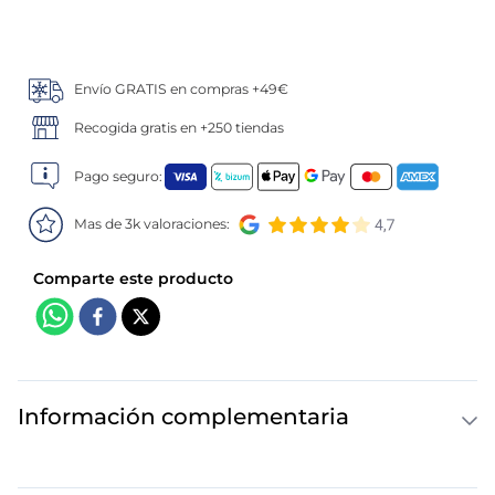
5
.
verduras
Envío GRATIS en compras +49€
6
.
croquetas
Recogida gratis en +250 tiendas
7
.
canelones
Pago seguro:
8
.
gambon
Mas de 3k valoraciones:
9
.
listísimos
10
.
pollo
Información complementaria