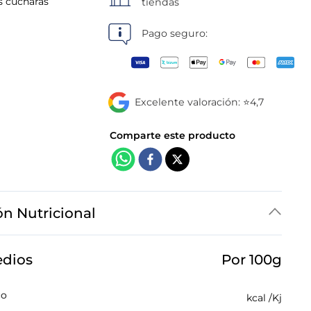
as cucharas
tiendas
Pago seguro:
Excelente valoración: ⭐4,7
ón Nutricional
edios
Por 100g
co
kcal /
Kj