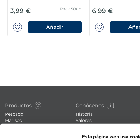
Pack 500g
3,99 €
6,99 €
Añadir
Añad
Productos
Conócenos
Pescado
Historia
Marisco
Valores
Verdura
Noticias
Platos preparados
Trabaja con nosotros
Esta página web usa cook
Carne
Blog