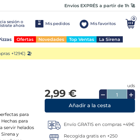
Envíos EXPRÉS a partir de 1h 🚀
0
Mis pedidos
Mis favoritos
izzas
Ofertas
Novedades
Top Ventas
La Sirena
ras +129€) 🏖️
uds
2,99 €
Añadir a la cesta
perfectas para
. Hechas para
Envío GRATIS en compras +49€
ra servir helados
 Sirena y
Recogida gratis en +250