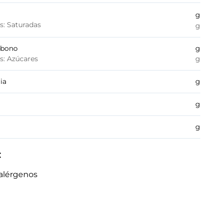
g
es: Saturadas
g
rbono
g
es: Azúcares
g
ia
g
g
g
:
alérgenos