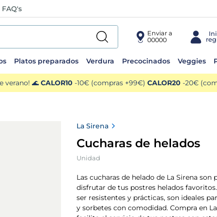
FAQ's
Enviar a
00000
os
Platos preparados
Verdura
Precocinados
Veggies
P
e verano! 🌊
CALOR10
-10€ (compras +99€)
CALOR20
-20€ (comp
La Sirena
Cucharas de helados
Unidad
Las cucharas de helado de La Sirena son 
disfrutar de tus postres helados favoritos
ser resistentes y prácticas, son ideales pa
y sorbetes con comodidad. Compra en La