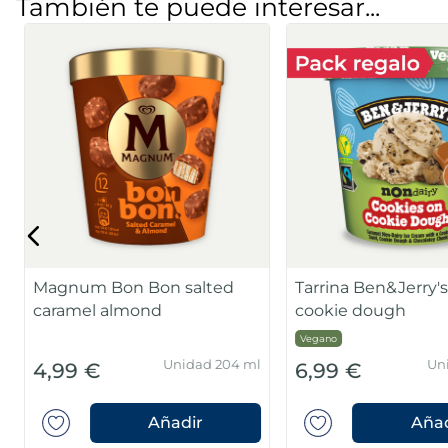
También te puede interesar...
Magnum Bon Bon salted
Tarrina Ben&Jerry'
caramel almond
cookie dough
Vegano
Unidad 204 ml
Un
4,99 €
6,99 €
Añadir
Añad