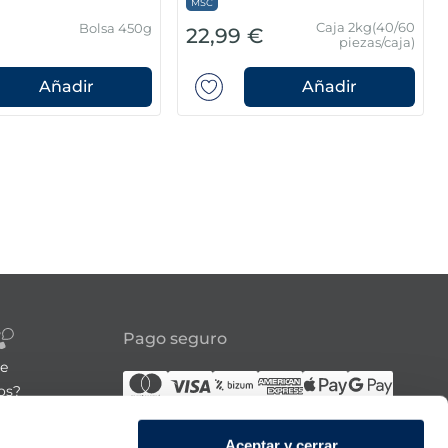
MSC
Caja 2kg(40/60
Bolsa 450g
€
22,99 €
piezas/caja)
Añadir
Añadir
Pago seguro
re
os?
Síguenos
Aceptar y cerrar