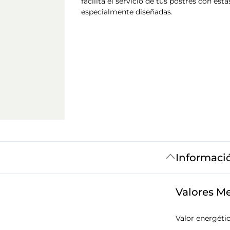
facilita el servicio de tus postres con est
especialmente diseñadas.
Informaci
Valores M
Valor energéti