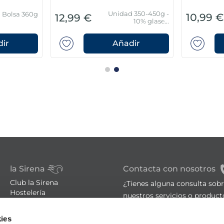
Unidad 350-450g -
Bolsa 360g
10,99 
12,99 €
10% glaseo
protector
ir
Añadir
la Sirena
Contacta con nosotros
Club la Sirena
¿Tienes alguna consulta sob
Hostelería
nuestros servicios o product
Familia numerosa
Tiendas
sac@lasirena.es
ies
Trucos de cocina