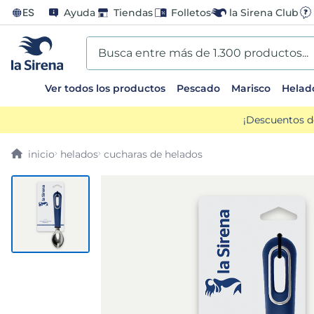
ES
Ayuda
Tiendas
Folletos
la Sirena Club
Busca entre más de 1.300 productos...
Ver todos los productos
Pescado
Marisco
Helad
TÉRMINOS MÁS BUSCADOS
¡Descuentos d
1
.
helados sirena
helados
cucharas de helados
2
.
gambas
3
.
patatas
4
.
gamba
5
.
verduras
6
.
croquetas