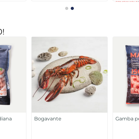
COMBINABLE
0!
diana
Bogavante
Gamba pe