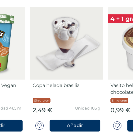
s Vegan
Copa helada brasilia
Vasito hel
chocolat
Sin gluten
Sin gluten
idad 465 ml
Unidad 105 g
2,49 €
0,99 €
ir
Añadir