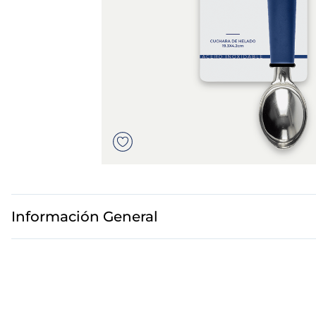
7
.
canelones
8
.
gambon
9
.
sushi
10
.
listísimos
Información General