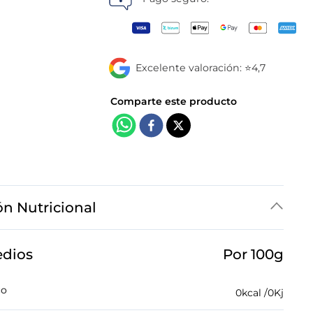
Excelente valoración: ⭐4,7
ón Nutricional
edios
Por 100g
co
0
kcal /
0
Kj