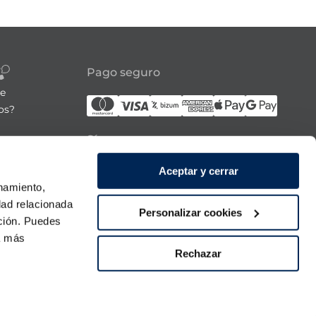
Pago seguro
re
os?
Síguenos
Aceptar y cerrar
21:00h
onamiento,
 domingo
dad relacionada
Personalizar cookies
ación. Puedes
ra más
Rechazar
Descarga nuestra APP