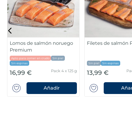
Lomos de salmón noruego
Filetes de salmón
Premium
Apto para comer en crudo
Sin piel
Sin espinas
Sin piel
Sin espinas
Pack 4 x 125 g
Pa
16,99 €
13,99 €
Añadir
Añad