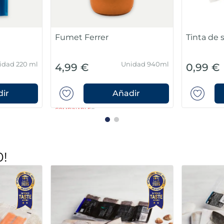
Fumet Ferrer
Tinta de 
idad 220 ml
Unidad 940ml
4,99 €
0,99 €
ir
Añadir
COMBINABLE
0!