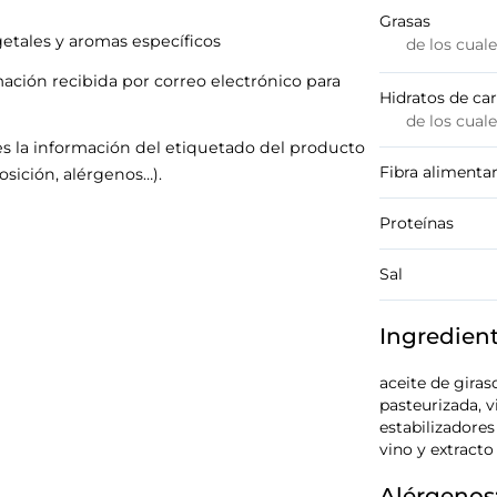
Grasas
getales y aromas específicos
de los cual
mación recibida por correo electrónico para
Hidratos de ca
de los cual
s la información del etiquetado del producto
Fibra alimentar
sición, alérgenos…).
Proteínas
Sal
Ingredien
aceite de giras
pasteurizada, v
estabilizadore
vino y extract
Alérgenos