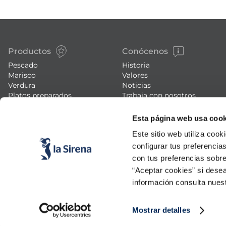
Productos
Conócenos
Pescado
Historia
Marisco
Valores
Verdura
Noticias
Platos preparados
Trabaja con nosotros
Carne
Blog
Helados y postres
Eventos
Esta página web usa cook
FAQs (preguntas frecuentes)
Este sitio web utiliza cook
configurar tus preferencia
con tus preferencias sobre
“Aceptar cookies” si desea
información consulta nues
Mostrar detalles