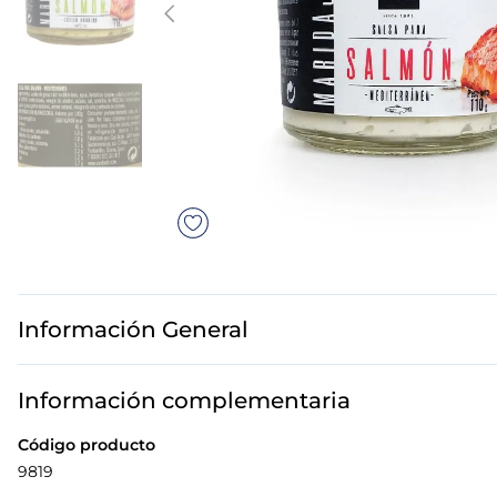
7
.
canelones
8
.
gambon
9
.
sushi
10
.
listísimos
Información General
Información complementaria
Código producto
9819