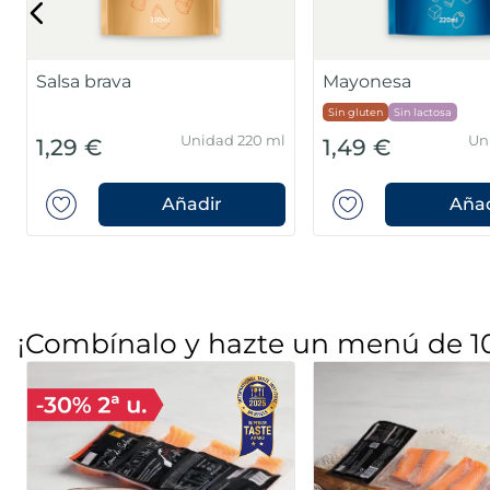
Salsa brava
Mayonesa
Sin gluten
Sin lactosa
Unidad 220 ml
Un
1,29 €
1,49 €
Añadir
Añad
¡Combínalo y hazte un menú de 1