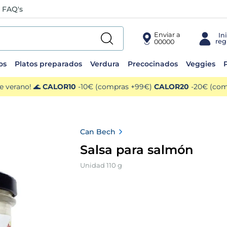
FAQ's
Enviar a
00000
os
Platos preparados
Verdura
Precocinados
Veggies
P
e verano! 🌊
CALOR10
-10€ (compras +99€)
CALOR20
-20€ (comp
Can Bech
Salsa para salmón
Unidad 110 g