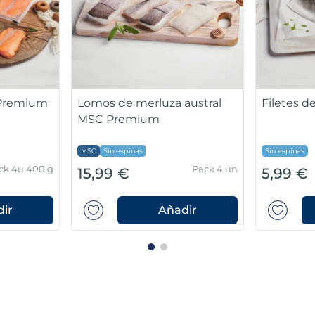
 Premium
Lomos de merluza austral
Filetes 
MSC Premium
MSC
Sin espinas
Sin espinas
ck 4u 400 g
Pack 4 un
15,99 €
5,99 €
ir
Añadir