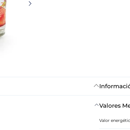
Informaci
Valores M
Valor energéti