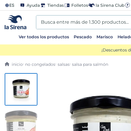
ES
Ayuda
Tiendas
Folletos
la Sirena Club
Busca entre más de 1.300 productos...
Ver todos los productos
Pescado
Marisco
Helad
TÉRMINOS MÁS BUSCADOS
¡Descuentos d
1
.
helados sirena
no congelados
salsas
salsa para salmón
2
.
gambas
3
.
patatas
4
.
gamba
5
.
verduras
6
.
croquetas