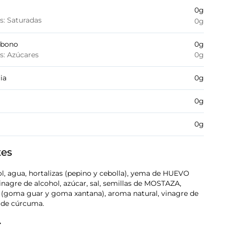
0
g
es: Saturadas
0
g
rbono
0
g
es: Azúcares
0
g
ia
0
g
0
g
0
g
tes
ol, agua, hortalizas (pepino y cebolla), yema de HUEVO
inagre de alcohol, azúcar, sal, semillas de MOSTAZA,
s (goma guar y goma xantana), aroma natural, vinagre de
o de cúrcuma.
: