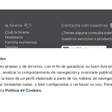
la Sirena
Contacta con nosotros
Club la Sirena
¿Tienes alguna consulta sob
Hostelería
nuestros servicios o product
Familia numerosa
Tiendas
sac@lasirena.es
Trucos de cocina
900 21 06 21
Recetas
ies
Promociones - Bases legales
De lunes a sábado de 9:00 a 
ies propias y de terceros, con el fin de garantizar su buen funci
Aviso legal
Política de privacidad
Algunas tiendas abiertas el
s, analizar tu comportamiento de navegación y mostrarte publici
Condiciones de compra
 la base de un perfil elaborado a partir de tus hábitos de naveg
Política de cookies
s instalarlas todas, o bien configurarlas o rechazar su uso. Pa
Política LLMS
tra
Política de Cookies.