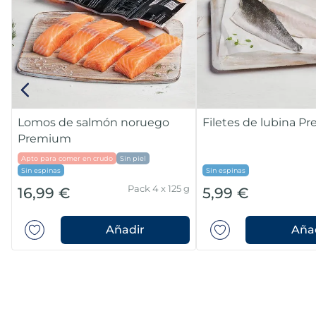
Lomos de salmón noruego
Filetes de lubina 
Premium
Apto para comer en crudo
Sin piel
Sin espinas
Sin espinas
Pack 4 x 125 g
16,99 €
5,99 €
Añadir
Aña