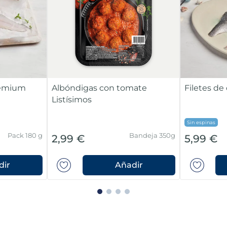
Premium
Albóndigas con tomate
Filetes d
Listísimos
Sin espinas
Pack 180 g
Bandeja 350g
2,99 €
5,99 €
dir
Añadir