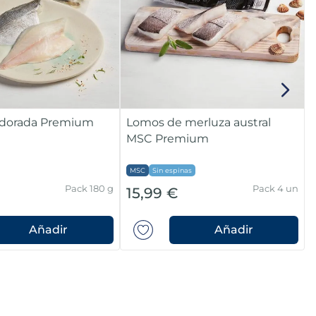
e dorada Premium
Lomos de merluza austral
MSC Premium
MSC
Sin espinas
Pack 180 g
Pack 4 un
15,99 €
Añadir
Añadir