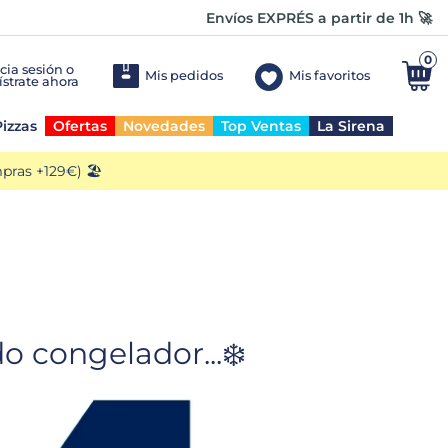
Envíos EXPRÉS a partir de 1h 🚀
0
Mis pedidos
Mis favoritos
izzas
Ofertas
Novedades
Top Ventas
La Sirena
ras +129€) 🏖️
 congelador...❄️