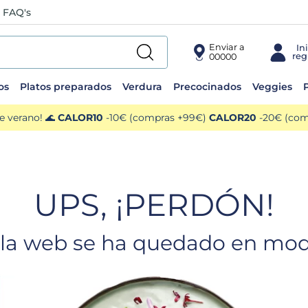
FAQ's
Enviar a
00000
os
Platos preparados
Verdura
Precocinados
Veggies
P
e verano! 🌊
CALOR10
-10€ (compras +99€)
CALOR20
-20€ (comp
UPS, ¡PERDÓN!
e la web se ha quedado en modo