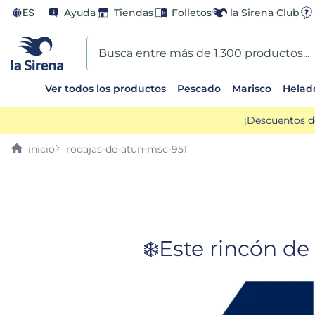
ES
Ayuda
Tiendas
Folletos
la Sirena Club
Busca entre más de 1.300 productos...
Ver todos los productos
Pescado
Marisco
Helad
TÉRMINOS MÁS BUSCADOS
¡Descuentos d
1
.
helados sirena
rodajas-de-atun-msc-951
2
.
gambas
3
.
patatas
4
.
gamba
❄️Este rincón d
5
.
verduras
6
.
croquetas