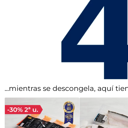
7
.
canelones
8
.
gambon
9
.
listísimos
10
.
pollo
...mientras se descongela, aquí ti