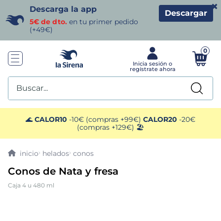
×
Descarga la app
Descargar
5€ de dto.
en tu primer pedido
(+49€)
0
Buscar...
TÉRMINOS MÁS BUSCADOS
🌊
CALOR10
-10€ (compras +99€)
CALOR20
-20€
(compras +129€) 🏖️
1
.
helados sirena
helados
conos
2
.
gambas
Conos de Nata y fresa
Caja 4 u 480 ml
3
.
patatas
4
.
gamba