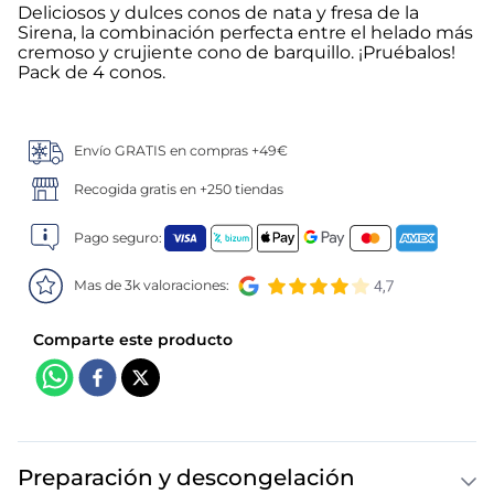
Deliciosos y dulces conos de nata y fresa de la
Sirena, la combinación perfecta entre el helado más
5
.
verduras
cremoso y crujiente cono de barquillo. ¡Pruébalos!
Pack de 4 conos.
6
.
croquetas
7
.
canelones
Envío GRATIS en compras +49€
Recogida gratis en +250 tiendas
8
.
gambon
Pago seguro:
9
.
sushi
Mas de 3k valoraciones:
10
.
listísimos
Preparación y descongelación