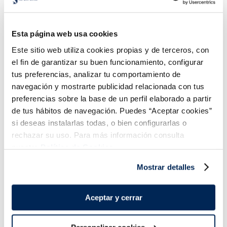
Conos de Nata con
Conos Chocomix sin
crocanti de avellanas
azúcares añadidos
Sin azucares añadidos
Esta página web usa cookies
2,49 €
3,99 €
Caja 4 u 480 ml
Caja 4 u 480 ml
Este sitio web utiliza cookies propias y de terceros, con
Añadir
Añadir
el fin de garantizar su buen funcionamiento, configurar
tus preferencias, analizar tu comportamiento de
COMBINABLE
navegación y mostrarte publicidad relacionada con tus
preferencias sobre la base de un perfil elaborado a partir
de tus hábitos de navegación. Puedes “Aceptar cookies”
si deseas instalarlas todas, o bien configurarlas o
rechazar su uso. Para más información consulta
nuestra
Política de Cookies.
¡Combínalo y hazte un menú de 10!
Mostrar detalles
Aceptar y cerrar