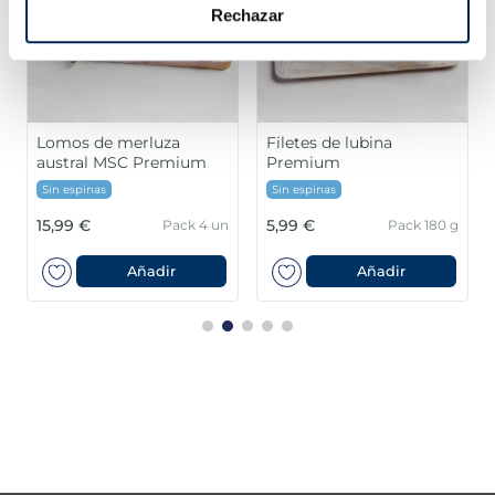
Rechazar
Lomos de merluza
Filetes de lubina
austral MSC Premium
Premium
Sin espinas
Sin espinas
15,99 €
5,99 €
Pack 4 un
Pack 180 g
Añadir
Añadir