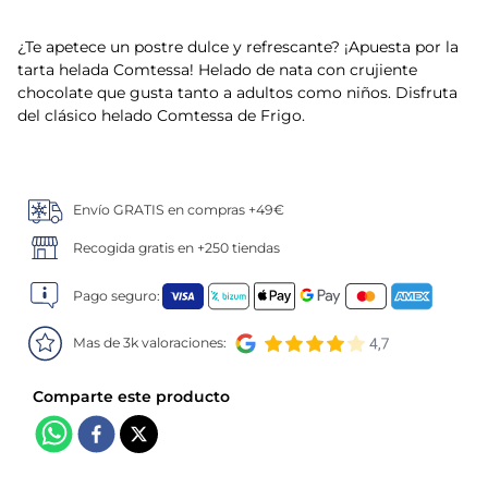
5
.
verduras
¿Te apetece un postre dulce y refrescante? ¡Apuesta por la
tarta helada Comtessa! Helado de nata con crujiente
6
.
croquetas
chocolate que gusta tanto a adultos como niños. Disfruta
del clásico helado Comtessa de Frigo.
7
.
canelones
8
.
listísimos
Envío GRATIS en compras +49€
Recogida gratis en +250 tiendas
9
.
gambon
Pago seguro:
10
.
pollo
Mas de 3k valoraciones: