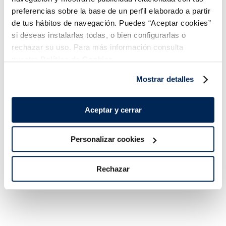
preferencias sobre la base de un perfil elaborado a partir
de tus hábitos de navegación. Puedes “Aceptar cookies”
Vasito helado vainilla y
Tarrina Premium Menta
si deseas instalarlas todas, o bien configurarlas o
chocolate
con chocolate
rechazar su uso. Para más información consulta
Sin gluten
nuestra
Política de Cookies.
0,99 €
5,49 €
Unidad 100 ml
Unidad 500 ml
Mostrar detalles
Añadir
Añadir
COMBINABLE
COMBINABLE
Aceptar y cerrar
Personalizar cookies
Rechazar