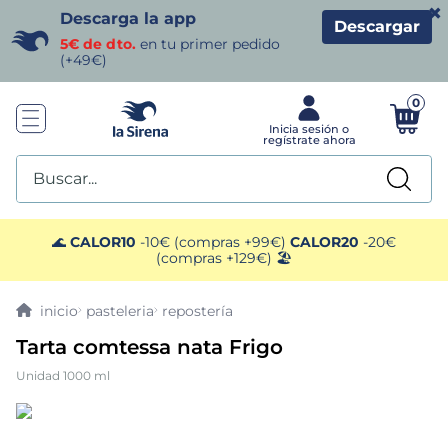
×
Descarga la app
Descargar
5€ de dto.
en tu primer pedido
(+49€)
0
Buscar...
TÉRMINOS MÁS BUSCADOS
🌊
CALOR10
-10€ (compras +99€)
CALOR20
-20€
(compras +129€) 🏖️
1
.
helados sirena
pasteleria
repostería
2
.
gambas
Tarta comtessa nata Frigo
Unidad 1000 ml
3
.
patatas
4
.
gamba