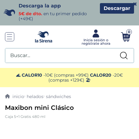
×
Descarga la app
Descargar
5€ de dto.
en tu primer pedido
(+49€)
0
Buscar...
TÉRMINOS MÁS BUSCADOS
🌊
CALOR10
-10€ (compras +99€)
CALOR20
-20€
(compras +129€) 🏖️
1
.
helados sirena
helados
sándwiches
2
.
gambas
Maxibon mini Clásico
Caja 5+1 Gratis 480 ml
3
.
patatas
4
.
gamba