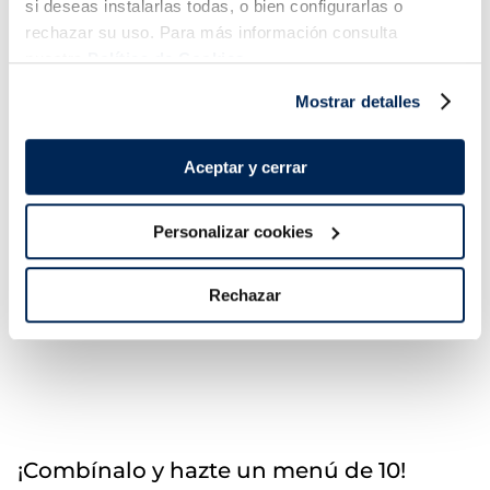
si deseas instalarlas todas, o bien configurarlas o
rechazar su uso. Para más información consulta
nuestra
Política de Cookies.
Mostrar detalles
Sandwich nata sin
Mini Biscuit Nata y
azúcares añadidos
Chocolate
Aceptar y cerrar
Sin azucares añadidos
2,99 €
3,49 €
Caja 6 u 600 ml
Caja 6 u 510 ml
Personalizar cookies
Añadir
Añadir
Rechazar
¡Combínalo y hazte un menú de 10!