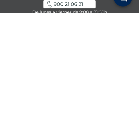
900 21 06 21
De lunes a viernes de 9:00 a 21:00h
Sábados de 9:00 a 21:00h
Descarga nuestra APP
la Sirena 2024 @ Todos los derechos reservados