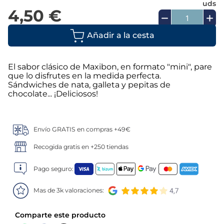
uds
4,50 €
5
.
croquetas
Añadir a la cesta
6
.
verduras
7
.
canelones
El sabor clásico de Maxibon, en formato "mini", pare
que lo disfrutes en la medida perfecta.
Sándwiches de nata, galleta y pepitas de
8
.
listísimos
chocolate... ¡Deliciosos!
9
.
gambon
Envío GRATIS en compras +49€
10
.
pollo
Recogida gratis en +250 tiendas
Pago seguro:
Mas de 3k valoraciones: