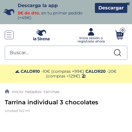
×
Descarga la app
Descargar
5€ de dto.
en tu primer pedido
(+49€)
0
Buscar...
TÉRMINOS MÁS BUSCADOS
🌊
CALOR10
-10€ (compras +99€)
CALOR20
-20€
(compras +129€) 🏖️
1
.
helados sirena
helados
tarrinas
2
.
gambas
Tarrina individual 3 chocolates
Unidad 140 ml
3
.
patatas
4
.
gamba