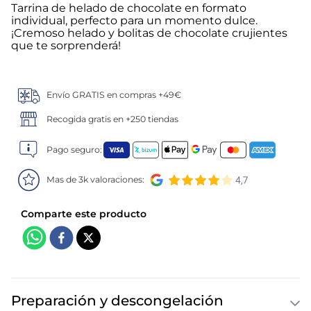
Tarrina de helado de chocolate en formato
individual, perfecto para un momento dulce.
5
.
verduras
¡Cremoso helado y bolitas de chocolate crujientes
que te sorprenderá!
6
.
croquetas
7
.
canelones
Envío GRATIS en compras +49€
Recogida gratis en +250 tiendas
8
.
gambon
Pago seguro:
9
.
listísimos
Mas de 3k valoraciones:
10
.
pollo
Preparación y descongelación