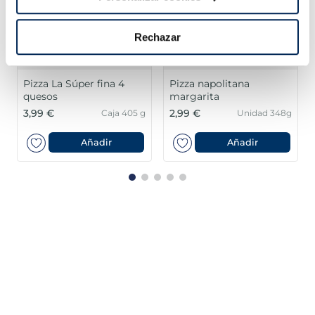
Rechazar
a La Súper fina 4
Pizza napolitana
sos
margarita
 €
2,99 €
3,99 €
Caja 405 g
Unidad 348g
Añadir
Añadir