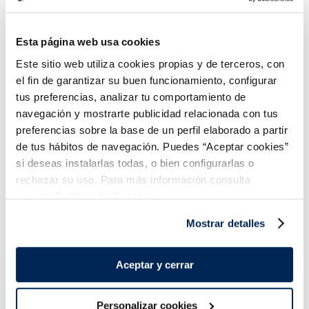
Tarrina Premium Menta
idual
con chocolate
n azúcar
Esta página web usa cookies
adidos
Sin gluten
Este sitio web utiliza cookies propias y de terceros, con
5,49 €
1,49 €
Unidad 130 ml
Unidad 500 ml
Uni
el fin de garantizar su buen funcionamiento, configurar
ñadir
Añadir
Añadi
tus preferencias, analizar tu comportamiento de
navegación y mostrarte publicidad relacionada con tus
COMBINABLE
preferencias sobre la base de un perfil elaborado a partir
de tus hábitos de navegación. Puedes “Aceptar cookies”
si deseas instalarlas todas, o bien configurarlas o
rechazar su uso. Para más información consulta
nuestra
Política de Cookies.
¡Combínalo y hazte un menú de 10!
Mostrar detalles
Pizza la 
Aceptar y cerrar
cebolla y
Personalizar cookies