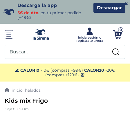
×
Descarga la app
Descargar
5€ de dto.
en tu primer pedido
(+49€)
0
Buscar...
TÉRMINOS MÁS BUSCADOS
🌊
CALOR10
-10€ (compras +99€)
CALOR20
-20€
(compras +129€) 🏖️
1
.
helados sirena
helados
2
.
gambas
Kids mix Frigo
Caja 8u 398ml
3
.
patatas
4
.
gamba