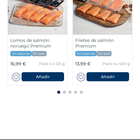
Lomos de salmón
Filetes de salmón
noruego Premium
Premium
Sin espinas
Sin piel
Sin espinas
Sin piel
16,99 €
13,99 €
Pack 4 x 125 g
Pack 4u 400 g
Añadir
Añadir