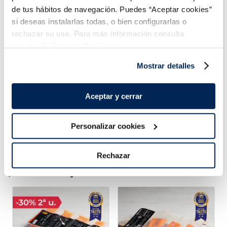
de tus hábitos de navegación. Puedes “Aceptar cookies”
si deseas instalarlas todas, o bien configurarlas o
rechazar su uso. Para más información consulta
Sin gluten
Sin gluten
nuestra
Política de Cookies.
Caja 4+4 
4,99 €
2,49 €
u 525 ml
Caja 6 u 324 ml
Mostrar detalles
Añadir
Añadir
Aceptar y cerrar
Personalizar cookies
Rechazar
¡Combínalo y hazte un menú de 10!