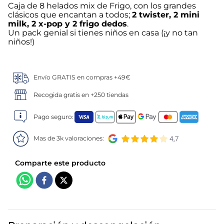
Caja de 8 helados mix de Frigo, con los grandes
clásicos que encantan a todos;
2 twister, 2 mini
5
.
croquetas
milk, 2 x-pop y 2 frigo dedos
.
Un pack genial si tienes niños en casa (¡y no tan
6
.
verduras
niños!)
7
.
canelones
Envío GRATIS en compras +49€
8
.
listísimos
Recogida gratis en +250 tiendas
9
.
gambon
Pago seguro:
10
.
pollo
Mas de 3k valoraciones: