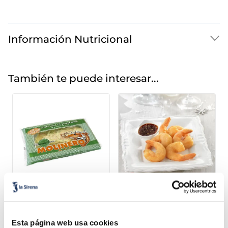
Información Nutricional
También te puede interesar...
Tortilla de camarones
Cola en tempura
Premium
3,99 €
22,99 €
Bandeja 300 g
Granel 20 g.
Esta página web usa cookies