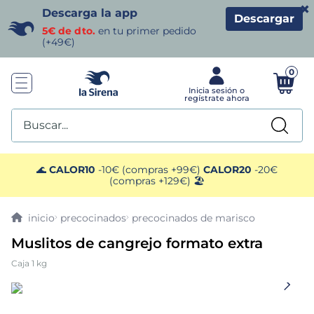
×
Descarga la app
Descargar
5€ de dto.
en tu primer pedido
(+49€)
0
Buscar...
TÉRMINOS MÁS BUSCADOS
🌊
CALOR10
-10€ (compras +99€)
CALOR20
-20€
(compras +129€) 🏖️
1
.
helados sirena
precocinados
precocinados de marisco
2
.
gambas
Muslitos de cangrejo formato extra
Caja 1 kg
3
.
patatas
4
.
gamba