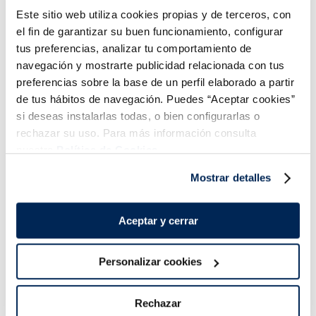
Este sitio web utiliza cookies propias y de terceros, con
Añadir
Añadir
el fin de garantizar su buen funcionamiento, configurar
tus preferencias, analizar tu comportamiento de
navegación y mostrarte publicidad relacionada con tus
preferencias sobre la base de un perfil elaborado a partir
de tus hábitos de navegación. Puedes “Aceptar cookies”
si deseas instalarlas todas, o bien configurarlas o
rechazar su uso. Para más información consulta
¡Combínalo y hazte un menú de 10!
nuestra
Política de Cookies.
Mostrar detalles
Aceptar y cerrar
Personalizar cookies
Rechazar