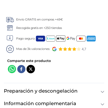
5
.
verduras
Envío GRATIS en compras +49€
6
.
croquetas
Recogida gratis en +250 tiendas
7
.
canelones
Pago seguro:
8
.
gambon
Mas de 3k valoraciones:
9
.
listísimos
10
.
pollo
Preparación y descongelación
Información complementaria