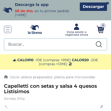
×
Descarga la app
Descargar
5€ de dto.
en tu primer pedido
(+49€)
0
Buscar...
TÉRMINOS MÁS BUSCADOS
🌊
CALOR10
-10€ (compras +99€)
CALOR20
-20€
(compras +129€) 🏖️
1
.
helados sirena
platos preparados
platos para microondas
2
.
gambas
Capelletti con setas y salsa 4 quesos
Listísimos
3
.
patatas
Bandeja 300g
4
.
gamba