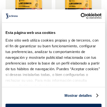
Esta página web usa cookies
Este sitio web utiliza cookies propias y de terceros, con
Tallarines Carbonara
Spaghetti boloñesa
el fin de garantizar su buen funcionamiento, configurar
tus preferencias, analizar tu comportamiento de
2,99 €
2,99 €
Bandeja 350g
Bandeja 350g
navegación y mostrarte publicidad relacionada con tus
Añadir
Añadir
preferencias sobre la base de un perfil elaborado a partir
de tus hábitos de navegación. Puedes “Aceptar cookies”
si deseas instalarlas todas, o bien configurarlas o
rechazar su uso. Para más información consulta
nuestra
Política de Cookies.
Mostrar detalles
¡Combínalo y hazte un menú de 10!