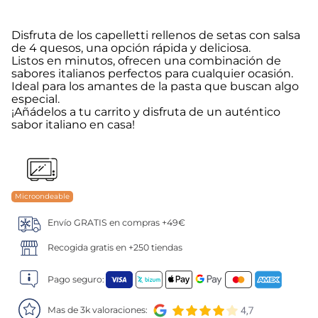
5
.
verduras
Disfruta de los capelletti rellenos de setas con salsa
de 4 quesos, una opción rápida y deliciosa.
6
.
croquetas
Listos en minutos, ofrecen una combinación de
sabores italianos perfectos para cualquier ocasión.
Ideal para los amantes de la pasta que buscan algo
7
.
canelones
especial.
¡Añádelos a tu carrito y disfruta de un auténtico
sabor italiano en casa!
8
.
gambon
9
.
sushi
10
.
listísimos
Microondeable
Envío GRATIS en compras +49€
Recogida gratis en +250 tiendas
Pago seguro:
Mas de 3k valoraciones: