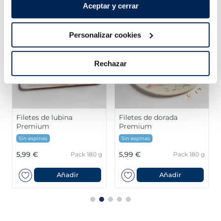
Aceptar y cerrar
Personalizar cookies
Rechazar
Filetes de lubina
Filetes de dorada
Premium
Premium
Sin espinas
Sin espinas
5,99 €
5,99 €
Pack 180 g
Pack 180 g
Añadir
Añadir