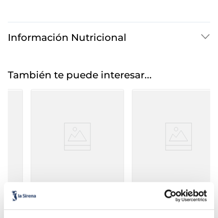
Información Nutricional
También te puede interesar...
Pizza fina Ristorante
Pizza fina Ristorante
atún Dr. Oetker
barbacoa Dr. Oetker
3,95 €
3,95 €
Caja 355 g
Caja 350 g