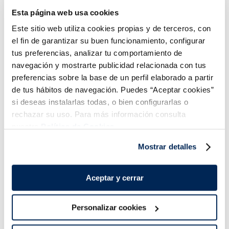
Esta página web usa cookies
Añadir
Añadir
Este sitio web utiliza cookies propias y de terceros, con
COMBINABLE
COMBINABLE
el fin de garantizar su buen funcionamiento, configurar
tus preferencias, analizar tu comportamiento de
navegación y mostrarte publicidad relacionada con tus
preferencias sobre la base de un perfil elaborado a partir
de tus hábitos de navegación. Puedes “Aceptar cookies”
si deseas instalarlas todas, o bien configurarlas o
¡Combínalo y hazte un menú de 10!
rechazar su uso. Para más información consulta
nuestra
Política de Cookies.
Mostrar detalles
Aceptar y cerrar
Personalizar cookies