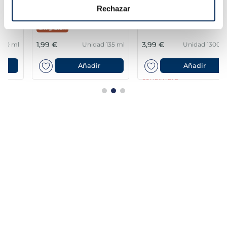
Flan helado con piñones
Tarrina Carte d'Or
Rechazar
vainilla
Sin gluten
1,99 €
3,99 €
Unidad 135 ml
Unidad 1300 ml
Añadir
Añadir
COMBINABLE