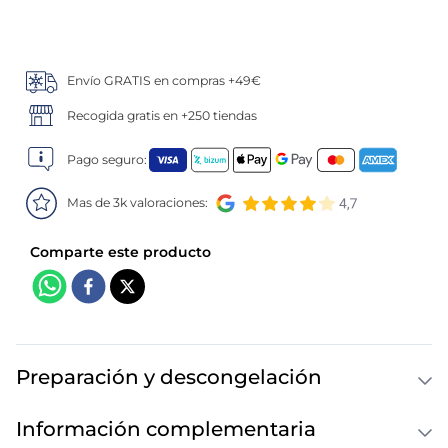
5
.
verduras
Envío GRATIS en compras +49€
6
.
croquetas
Recogida gratis en +250 tiendas
7
.
canelones
Pago seguro:
8
.
gambon
Mas de 3k valoraciones:
9
.
listísimos
10
.
pollo
Preparación y descongelación
Información complementaria