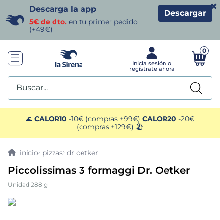
×
Descarga la app
Descargar
5€ de dto.
en tu primer pedido
(+49€)
0
Buscar...
TÉRMINOS MÁS BUSCADOS
🌊
CALOR10
-10€ (compras +99€)
CALOR20
-20€
(compras +129€) 🏖️
1
.
helados sirena
pizzas
dr oetker
2
.
gambas
Piccolissimas 3 formaggi Dr. Oetker
Unidad 288 g
3
.
patatas
4
.
gamba