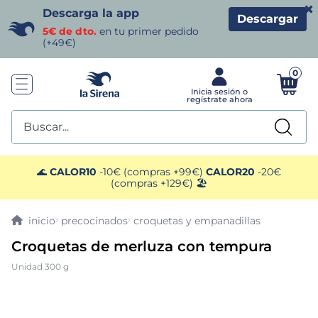
×
Descarga la app
Descargar
5€ de dto.
en tu primer pedido
(+49€)
0
Buscar...
TÉRMINOS MÁS BUSCADOS
🌊
CALOR10
-10€ (compras +99€)
CALOR20
-20€
(compras +129€) 🏖️
1
.
helados sirena
precocinados
croquetas y empanadillas
2
.
gambas
Croquetas de merluza con tempura
Unidad 300 g
3
.
patatas
4
.
gamba