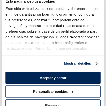
Esta página web usa cookies
Este sitio web utiliza cookies propias y de terceros, con
Croquetas de cocido
Mini empanadillas de
el fin de garantizar su buen funcionamiento, configurar
Premium
atún
tus preferencias, analizar tu comportamiento de
2,99 €
2,49 €
2,
Bolsa 280g
Bolsa 500g
navegación y mostrarte publicidad relacionada con tus
preferencias sobre la base de un perfil elaborado a partir
Añadir
Añadir
de tus hábitos de navegación. Puedes “Aceptar cookies”
si deseas instalarlas todas, o bien configurarlas o
rechazar su uso. Para más información consulta
nuestra
Política de Cookies.
Mostrar detalles
¡Combínalo y hazte un menú de 10!
Aceptar y cerrar
Personalizar cookies
Rechazar