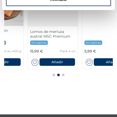
Filetes de lubina
Lomos de merluza
Premium
austral MSC Premium
Sin espinas
Sin espinas
15,99 €
5,99 €
Pack 4 un
Pack 180 g
Añadir
Añadir