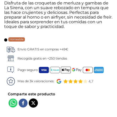
Disfruta de las croquetas de merluza y gambas de
La Sirena, con un suave rebozado en tempura que
5
.
verduras
las hace crujientes y deliciosas. Perfectas para
preparar al horno o en airfryer, sin necesidad de freír.
6
.
croquetas
Ideales para sorprender en tus comidas con un
toque de sabor y practicidad.
7
.
canelones
Horneable
8
.
gambon
Envío GRATIS en compras +49€
Recogida gratis en +250 tiendas
9
.
sushi
Pago seguro:
10
.
listísimos
Mas de 3k valoraciones: